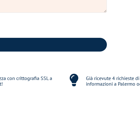
zza con crittografia SSL a
Già ricevute 4 richieste di
t!
informazioni a Palermo o