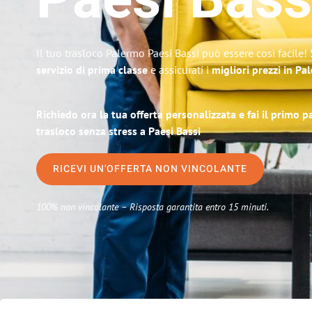
Paesi Bass
Il tuo trasloco Palermo Paesi Bassi può essere così facile!
servizio di prima classe
e assicurati i
migliori prezzi in Pa
Richiedo ora la tua offerta personalizzata e fai il primo 
trasloco senza stress a Paesi Bassi
RICEVI UN'OFFERTA NON VINCOLANTE
100% non vincolante – Risposta garantita entro 15 minuti.