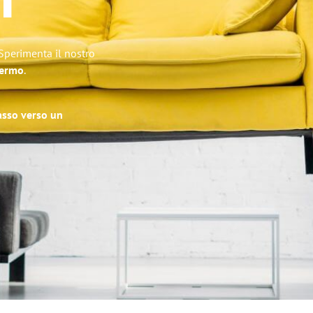
i
 Sperimenta il nostro
lermo
.
passo verso un