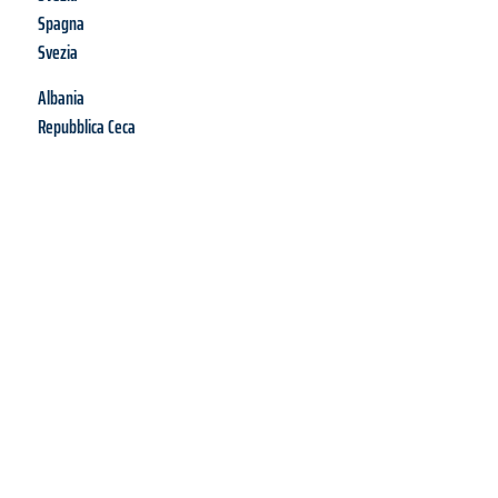
Spagna
Svezia
Albania
Repubblica Ceca
Richiedi ora la tua
offerta
al
miglior
prezzo !
Inviateci adesso la vostra richiesta non vincolante e
assicuratevi la vostra
offerta di trasloco per le vostre esigenze
a Palermo
al miglior prezzo! Approfitta dell’occasione per
un
trasloco senza stress
e con il massimo comfort: