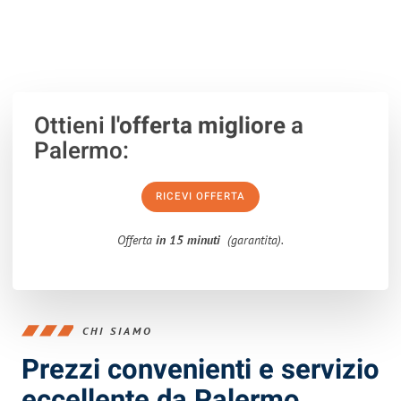
100% non vincolante
– Risposta garantita
entro 15 minuti
.
Ottieni
l'offerta migliore
a
Palermo:
RICEVI OFFERTA
Offerta
in 15 minuti
(garantita).
CHI SIAMO
Prezzi convenienti e servizio
eccellente da Palermo