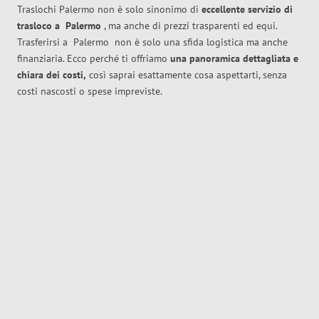
Traslochi Palermo non è solo sinonimo di
eccellente
servizio di
trasloco
a
Palermo
, ma anche di prezzi trasparenti ed equi.
Trasferirsi a
Palermo
non è solo una sfida logistica ma anche
finanziaria. Ecco perché ti offriamo
una panoramica dettagliata e
chiara dei costi,
così saprai esattamente cosa aspettarti, senza
costi nascosti o spese impreviste.