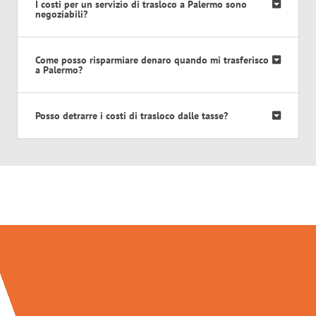
I costi per un servizio di trasloco a Palermo sono
negoziabili?
Come posso risparmiare denaro quando mi trasferisco
a Palermo?
Posso detrarre i costi di trasloco dalle tasse?
Traslochi Palermo in numeri: