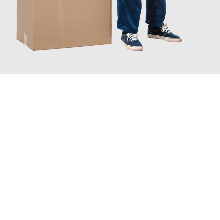
INFORMATI ORA
Sperimenta con Traslochi Palermo quanto può essere
semplice e
senza stress
fare un trasloco per Trasloco casa . Il nostro team di
esperti è pronto a garantire un processo liscio per te.