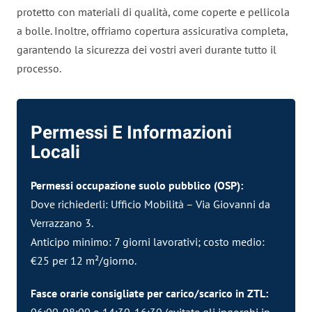
protetto con materiali di qualità, come coperte e pellicola
a bolle. Inoltre, offriamo copertura assicurativa completa,
garantendo la sicurezza dei vostri averi durante tutto il
processo.
Permessi E Informazioni
Locali
Permessi occupazione suolo pubblico (OSP):
Dove richiederli:
Ufficio
Mobilità – Via Giovanni da
Verrazzano 3.
Anticipo minimo: 7 giorni lavorativi;
costo
medio:
€25 per 12 m²/giorno.
Fasce orarie consigliate per carico/scarico in ZTL:
06:00-08:00 o 14:30-16:30 (evitate gli ingorghi in