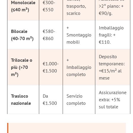
Monolocale
€300-
trasporto,
>2° piano: +
(≤40 m²)
€550
scarico
€90/g.
+
Imballaggio
Bilocale
€580-
Smontaggio
fragili: +
(40-70 m²)
€860
mobili
€110.
Deposito
Trilocale o
+
€1.000-
temporaneo:
più (>70
Imballaggio
€1.500
+€15/m² al
m²)
completo
mese
Assicurazione
Trasloco
Da
Servizio
extra: +5%
nazionale
€1.500
completo
sul totale