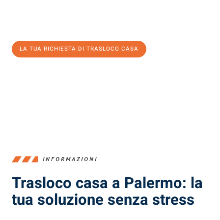
Ottieni subito un'offerta non vincolante
e
risparmia € 100:
LA TUA RICHIESTA DI TRASLOCO CASA
0299948957
INFORMAZIONI
Trasloco casa a Palermo: la
tua soluzione senza stress