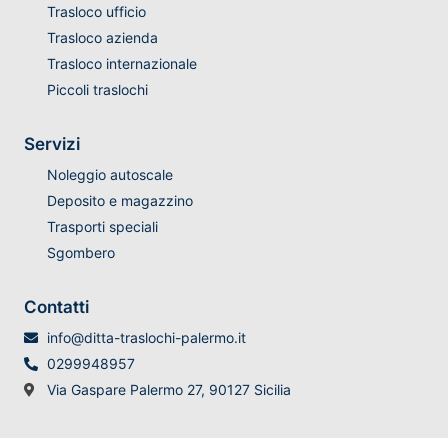
Trasloco ufficio
Trasloco azienda
Trasloco internazionale
Piccoli traslochi
Servizi
Noleggio autoscale
Deposito e magazzino
Trasporti speciali
Sgombero
Contatti
info@ditta-traslochi-palermo.it
0299948957
Via Gaspare Palermo 27, 90127 Sicilia