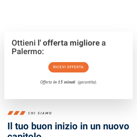
100% non vincolante
– Risposta garantita
entro 15 minuti
.
Ottieni
l' offerta migliore
a
Palermo:
RICEVI OFFERTA
Offerta
in 15 minuti
(garantita).
CHI SIAMO
Il tuo buon inizio in un nuovo
capitolo