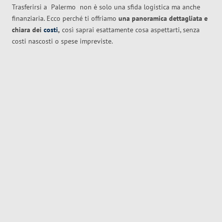
Trasferirsi a
Palermo
non è solo una sfida logistica ma anche
finanziaria. Ecco perché ti offriamo
una panoramica dettagliata e
chiara dei
costi
,
così saprai esattamente cosa aspettarti, senza
costi nascosti o spese impreviste.