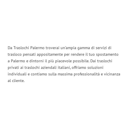
Da Traslochi Palermo troverai un’ampia gamma di servizi di
trasloco pensati appositamente per rendere il tuo spostamento
a Palermo e dintorni il più piacevole possibile. Dai traslochi
privati ​​ai traslochi aziendali italiani, offriamo soluzioni
individuali e contiamo sulla massima professionalità e vicinanza
al cliente.