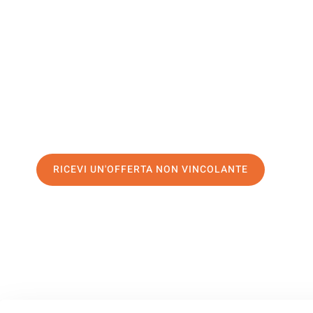
Finlandia
Il tuo trasloco Palermo Finlandia può essere così facile! S
servizio di prima classe
e assicurati i
migliori prezzi in Pa
Richiedo ora la tua offerta personalizzata e fai il primo 
trasloco senza stress a Finlandia
RICEVI UN'OFFERTA NON VINCOLANTE
100% non vincolante – Risposta garantita entro 15 minuti.