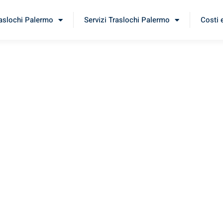
raslochi Palermo
Servizi Traslochi Palermo
Costi 
hti
menta il nostro