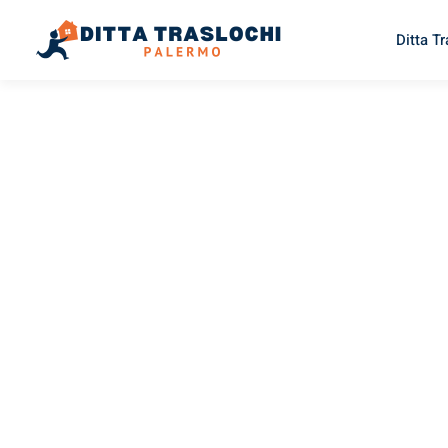
Ditta T
TRASLOCHI PALERMO
Traslochi
Palermo
La
Il tuo trasloco Palermo Lahti può essere così facile! Speri