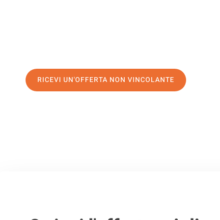
servizio di prima classe
e assicurati i
migliori prezzi in Pa
Richiedo ora la tua offerta personalizzata e fai il primo 
trasloco senza stress a Lahti
RICEVI UN'OFFERTA NON VINCOLANTE
100% non vincolante – Risposta garantita entro 15 minuti.