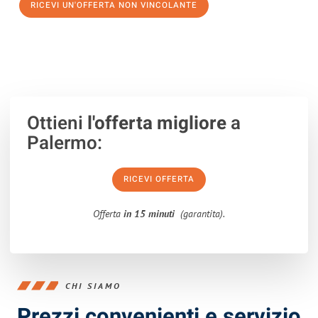
RICEVI UN'OFFERTA NON VINCOLANTE
100% non vincolante – Risposta garantita entro 15 minuti.
Ottieni
l'offerta migliore
a
Palermo:
RICEVI OFFERTA
Offerta
in 15 minuti
(garantita).
CHI SIAMO
Prezzi convenienti e servizio