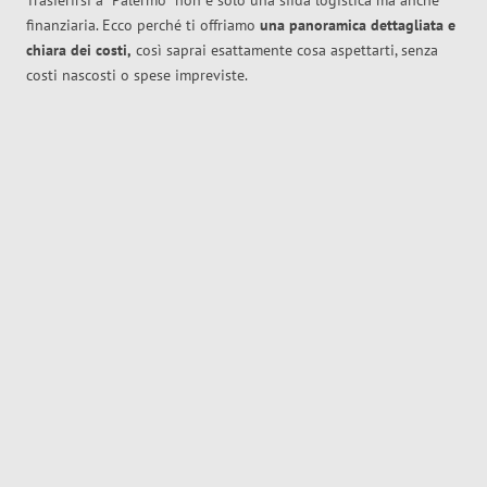
Trasferirsi a
Palermo
non è solo una sfida logistica ma anche
finanziaria. Ecco perché ti offriamo
una panoramica dettagliata e
chiara dei costi,
così saprai esattamente cosa aspettarti, senza
costi nascosti o spese impreviste.