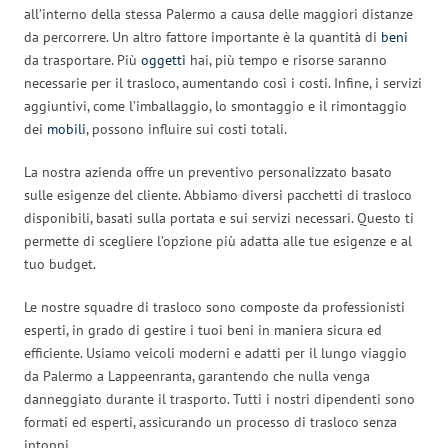
all’interno della stessa Palermo a causa delle maggiori distanze
da percorrere. Un altro fattore importante è la quantità di
beni
da trasportare. Più
oggetti
hai, più tempo e risorse saranno
necessarie per il trasloco, aumentando così i costi. Infine, i servizi
aggiuntivi, come l’imballaggio, lo smontaggio e il rimontaggio
dei
mobili
, possono influire sui costi totali.
La nostra azienda offre un preventivo personalizzato basato
sulle esigenze del cliente. Abbiamo diversi pacchetti di trasloco
disponibili, basati sulla portata e sui servizi necessari. Questo ti
permette di scegliere l’opzione più adatta alle tue esigenze e al
tuo budget.
Le nostre squadre di trasloco sono composte da professionisti
esperti, in grado di gestire i tuoi beni in maniera sicura ed
efficiente. Usiamo veicoli moderni e adatti per il lungo viaggio
da Palermo a Lappeenranta, garantendo che nulla venga
danneggiato durante il trasporto. Tutti i nostri dipendenti sono
formati ed esperti, assicurando un processo di trasloco senza
intoppi.