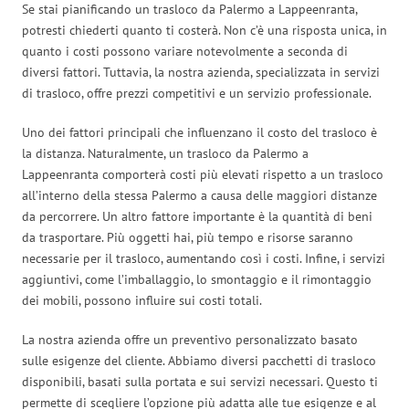
Se stai pianificando un trasloco da Palermo a Lappeenranta,
potresti chiederti quanto ti costerà. Non c’è una risposta unica, in
quanto i costi possono variare notevolmente a seconda di
diversi fattori. Tuttavia, la nostra azienda, specializzata in servizi
di trasloco, offre prezzi competitivi e un servizio professionale.
Uno dei fattori principali che influenzano il costo del trasloco è
la distanza. Naturalmente, un trasloco da Palermo a
Lappeenranta comporterà costi più elevati rispetto a un trasloco
all’interno della stessa Palermo a causa delle maggiori distanze
da percorrere. Un altro fattore importante è la quantità di beni
da trasportare. Più oggetti hai, più tempo e risorse saranno
necessarie per il trasloco, aumentando così i costi. Infine, i servizi
aggiuntivi, come l’imballaggio, lo smontaggio e il rimontaggio
dei mobili, possono influire sui costi totali.
La nostra azienda offre un preventivo personalizzato basato
sulle esigenze del cliente. Abbiamo diversi pacchetti di trasloco
disponibili, basati sulla portata e sui servizi necessari. Questo ti
permette di scegliere l’opzione più adatta alle tue esigenze e al