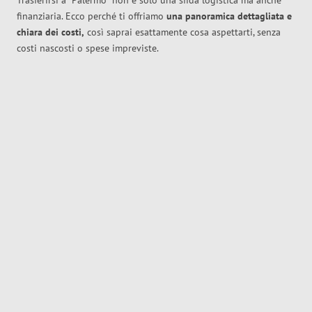
Trasferirsi a
Palermo
non è solo una sfida logistica ma anche
finanziaria. Ecco perché ti offriamo
una panoramica dettagliata e
chiara dei costi,
così saprai esattamente cosa aspettarti, senza
costi nascosti o spese impreviste.