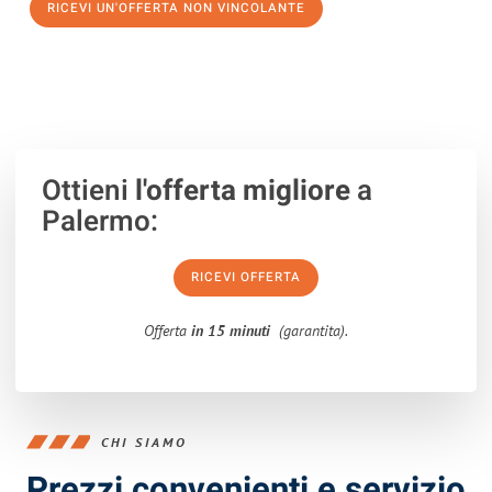
RICEVI UN'OFFERTA NON VINCOLANTE
100% non vincolante – Risposta garantita entro 15 minuti.
Ottieni
l'offerta migliore
a
Palermo:
RICEVI OFFERTA
Offerta
in 15 minuti
(garantita).
CHI SIAMO
Prezzi convenienti e servizio