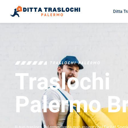
Ditta T
TRASLOCHI PALERMO
Traslochi
Palermo
B
Il tuo trasloco Palermo Breda può essere così facile! Sper