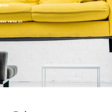
lermo
.
passo verso un