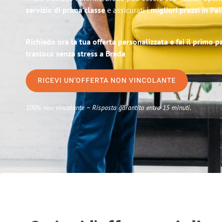
servizio di prima classe
e assicurati i
migliori prezzi in Pa
Richiedo ora la tua offerta personalizzata e fai il primo 
trasloco senza stress a Breda
RICEVI UN'OFFERTA NON VINCOLANTE
100% non vincolante – Risposta garantita entro 15 minuti.