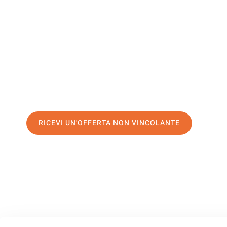
Sittard-Ge
Il tuo trasloco Palermo Sittard-Geleen può essere così faci
nostro
servizio di prima classe
e assicurati i
migliori prezz
Richiedo ora la tua offerta personalizzata e fai il primo 
trasloco senza stress a Sittard-Geleen
RICEVI UN'OFFERTA NON VINCOLANTE
100% non vincolante – Risposta garantita entro 15 minuti.