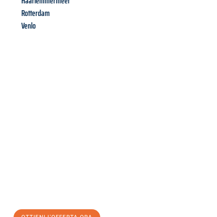
Haarlemmermeer
Rotterdam
Venlo
Richiedi ora la tua
offerta
al
miglior
prezzo !
Inviateci adesso la vostra richiesta non vincolante e
assicuratevi la vostra
offerta di trasloco per le vostre esigenze
a Palermo
al miglior prezzo! Approfitta dell’occasione per
un
trasloco senza stress
e con il massimo comfort: