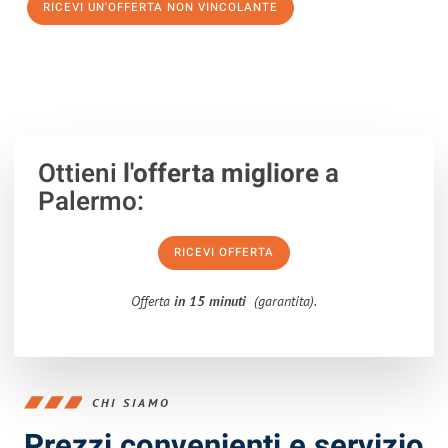
RICEVI UN'OFFERTA NON VINCOLANTE
100% non vincolante – Risposta garantita entro 15 minuti.
Ottieni
l'offerta migliore
a
Palermo:
RICEVI OFFERTA
Offerta
in 15 minuti
(garantita).
CHI SIAMO
Prezzi convenienti e servizio