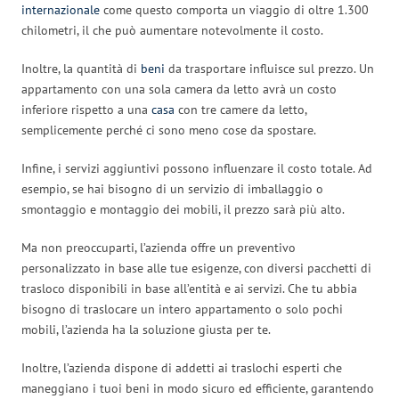
internazionale
come questo comporta un viaggio di oltre 1.300
chilometri, il che può aumentare notevolmente il costo.
Inoltre, la quantità di
beni
da trasportare influisce sul prezzo. Un
appartamento con una sola camera da letto avrà un costo
inferiore rispetto a una
casa
con tre camere da letto,
semplicemente perché ci sono meno cose da spostare.
Infine, i servizi aggiuntivi possono influenzare il costo totale. Ad
esempio, se hai bisogno di un servizio di imballaggio o
smontaggio e montaggio dei mobili, il prezzo sarà più alto.
Ma non preoccuparti, l’azienda offre un preventivo
personalizzato in base alle tue esigenze, con diversi pacchetti di
trasloco disponibili in base all’entità e ai servizi. Che tu abbia
bisogno di traslocare un intero appartamento o solo pochi
mobili, l’azienda ha la soluzione giusta per te.
Inoltre, l’azienda dispone di addetti ai traslochi esperti che
maneggiano i tuoi beni in modo sicuro ed efficiente, garantendo