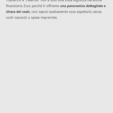
Trasferirsi a
Palermo
non è solo una sfida logistica ma anche
finanziaria. Ecco perché ti offriamo
una panoramica dettagliata e
chiara dei costi,
così saprai esattamente cosa aspettarti, senza
costi nascosti o spese impreviste.