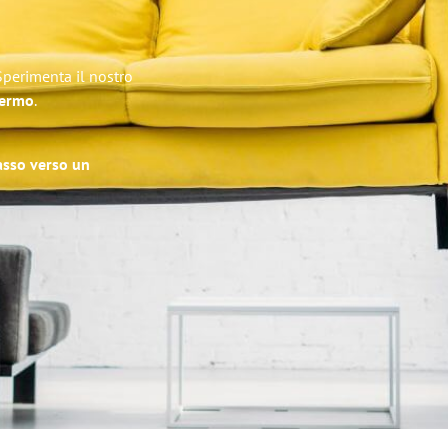
Sperimenta il nostro
lermo
.
passo verso un