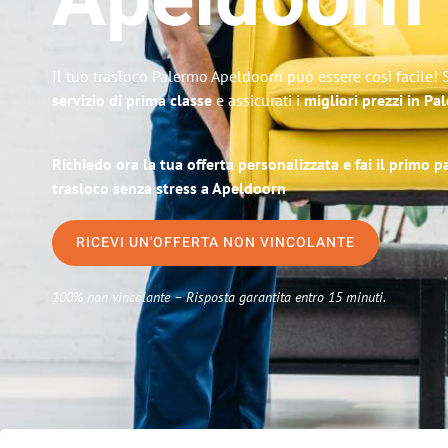
Apeldoorn
Il tuo trasloco Palermo Apeldoorn può essere così facile! 
servizio di prima classe
e assicurati i
migliori prezzi in Pa
Richiedo ora la tua offerta personalizzata e fai il primo 
trasloco senza stress a Apeldoorn
RICEVI UN'OFFERTA NON VINCOLANTE
100% non vincolante – Risposta garantita entro 15 minuti.