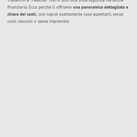
Trasferirsi a
Palermo
non è solo una sfida logistica ma anche
finanziaria. Ecco perché ti offriamo
una panoramica dettagliata e
chiara dei costi,
così saprai esattamente cosa aspettarti, senza
costi nascosti o spese impreviste.