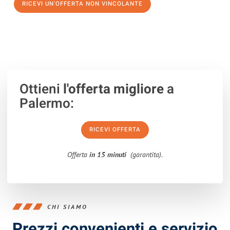
RICEVI UN'OFFERTA NON VINCOLANTE
100% non vincolante – Risposta garantita entro 15 minuti.
Ottieni
l'offerta migliore
a
Palermo:
RICEVI OFFERTA
Offerta
in 15 minuti
(garantita).
CHI SIAMO
Prezzi convenienti e servizio