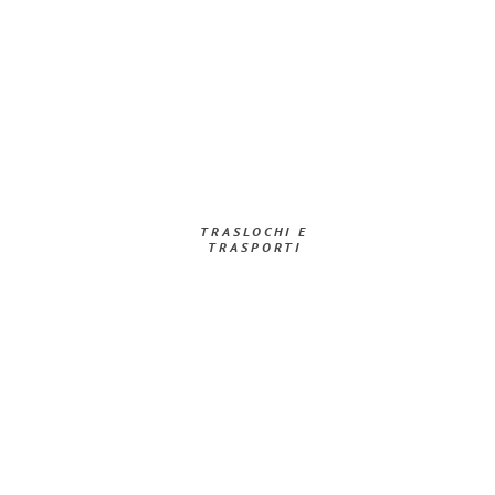
TRASLOCHI E
TRASPORTI​
Richiedi ora la tua