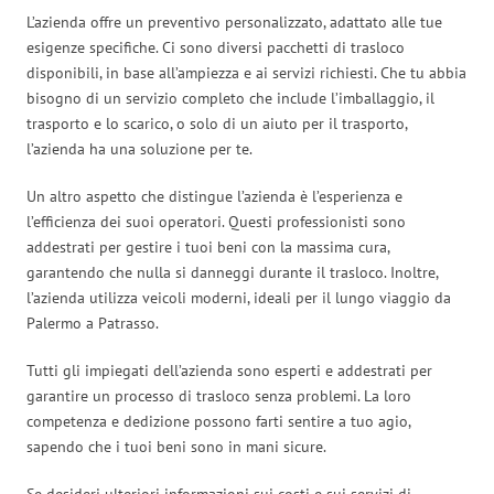
L’azienda offre un preventivo personalizzato, adattato alle tue
esigenze specifiche. Ci sono diversi pacchetti di trasloco
disponibili, in base all’ampiezza e ai servizi richiesti. Che tu abbia
bisogno di un servizio completo che include l’imballaggio, il
trasporto e lo scarico, o solo di un aiuto per il trasporto,
l’azienda ha una soluzione per te.
Un altro aspetto che distingue l’azienda è l’esperienza e
l’efficienza dei suoi operatori. Questi professionisti sono
addestrati per gestire i tuoi beni con la massima cura,
garantendo che nulla si danneggi durante il trasloco. Inoltre,
l’azienda utilizza veicoli moderni, ideali per il lungo viaggio da
Palermo a Patrasso.
Tutti gli impiegati dell’azienda sono esperti e addestrati per
garantire un processo di trasloco senza problemi. La loro
competenza e dedizione possono farti sentire a tuo agio,
sapendo che i tuoi beni sono in mani sicure.
Se desideri ulteriori informazioni sui costi e sui servizi di