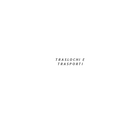
TRASLOCHI E
TRASPORTI​
Richiedi ora la tua
offerta
al
miglior