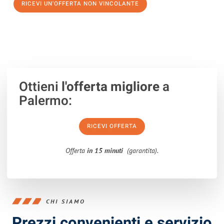
RICEVI UN'OFFERTA NON VINCOLANTE
100% non vincolante – Risposta garantita entro 15 minuti.
Ottieni
l'offerta migliore
a
Palermo:
RICEVI OFFERTA
Offerta
in 15 minuti
(garantita).
CHI SIAMO
Prezzi convenienti e servizio