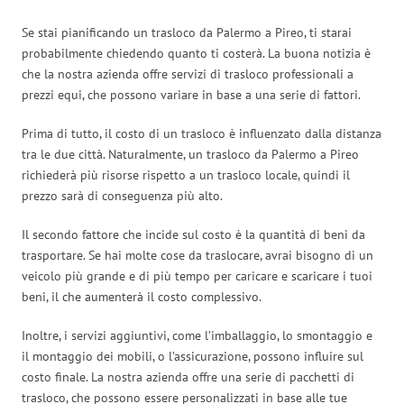
Se stai pianificando un trasloco da Palermo a Pireo, ti starai
probabilmente chiedendo quanto ti costerà. La buona notizia è
che la nostra azienda offre servizi di trasloco professionali a
prezzi equi, che possono variare in base a una serie di fattori.
Prima di tutto, il costo di un trasloco è influenzato dalla distanza
tra le due città. Naturalmente, un trasloco da Palermo a Pireo
richiederà più risorse rispetto a un trasloco locale, quindi il
prezzo sarà di conseguenza più alto.
Il secondo fattore che incide sul costo è la quantità di beni da
trasportare. Se hai molte cose da traslocare, avrai bisogno di un
veicolo più grande e di più tempo per caricare e scaricare i tuoi
beni, il che aumenterà il costo complessivo.
Inoltre, i servizi aggiuntivi, come l’imballaggio, lo smontaggio e
il montaggio dei mobili, o l’assicurazione, possono influire sul
costo finale. La nostra azienda offre una serie di pacchetti di
trasloco, che possono essere personalizzati in base alle tue