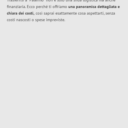
Trasferirsi a
Palermo
non è solo una sfida logistica ma anche
finanziaria. Ecco perché ti offriamo
una panoramica dettagliata e
chiara dei costi,
così saprai esattamente cosa aspettarti, senza
costi nascosti o spese impreviste.