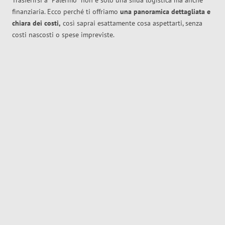
Trasferirsi a
Palermo
non è solo una sfida logistica ma anche
finanziaria. Ecco perché ti offriamo
una panoramica dettagliata e
chiara dei costi,
così saprai esattamente cosa aspettarti, senza
costi nascosti o spese impreviste.