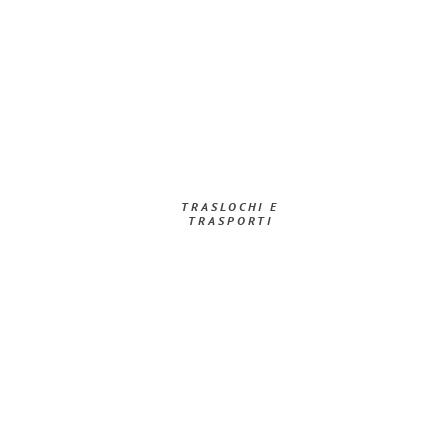
TRASLOCHI E
TRASPORTI​
Richiedi ora la tua
offerta
al
miglior