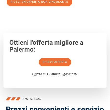
RICEVI UN'OFFERTA NON VINCOLANTE
100% non vincolante – Risposta garantita entro 15 minuti.
Ottieni
l'offerta migliore
a
Palermo:
RICEVI OFFERTA
Offerta
in 15 minuti
(garantita).
CHI SIAMO
Prezzi convenienti e servizio