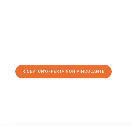
Dornbirn
Il tuo trasloco Palermo Dornbirn può essere così facile! S
servizio di prima classe
e assicurati i
migliori prezzi in Pa
Richiedo ora la tua offerta personalizzata e fai il primo 
trasloco senza stress a Dornbirn
RICEVI UN'OFFERTA NON VINCOLANTE
100% non vincolante – Risposta garantita entro 15 minuti.