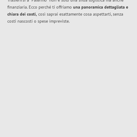
Trasferirsi a
Palermo
non è solo una sfida logistica ma anche
finanziaria. Ecco perché ti offriamo
una panoramica dettagliata e
chiara dei costi,
così saprai esattamente cosa aspettarti, senza
costi nascosti o spese impreviste.