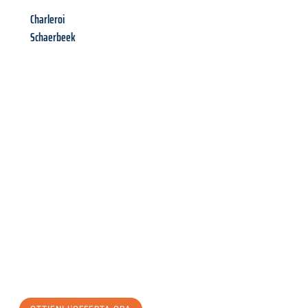
Charleroi
Schaerbeek
Richiedi ora la tua
offerta
al
miglior
prezzo !
Inviateci adesso la vostra richiesta non vincolante e
assicuratevi la vostra
offerta di trasloco per le vostre esigenze
a Palermo
al miglior prezzo! Approfitta dell’occasione per
un
trasloco senza stress
e con il massimo comfort: