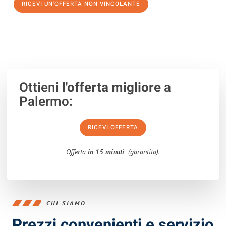
RICEVI UN'OFFERTA NON VINCOLANTE
100% non vincolante – Risposta garantita entro 15 minuti.
Ottieni
l'offerta migliore
a
Palermo:
RICEVI OFFERTA
Offerta
in 15 minuti
(garantita).
CHI SIAMO
Prezzi convenienti e servizio