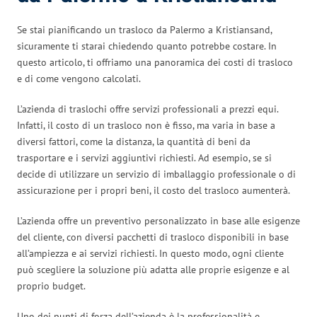
Se stai pianificando un trasloco da Palermo a Kristiansand,
sicuramente ti starai chiedendo quanto potrebbe costare. In
questo articolo, ti offriamo una panoramica dei costi di trasloco
e di come vengono calcolati.
L’azienda di traslochi offre servizi professionali a prezzi equi.
Infatti, il costo di un trasloco non è fisso, ma varia in base a
diversi fattori, come la distanza, la quantità di beni da
trasportare e i servizi aggiuntivi richiesti. Ad esempio, se si
decide di utilizzare un servizio di imballaggio professionale o di
assicurazione per i propri beni, il costo del trasloco aumenterà.
L’azienda offre un preventivo personalizzato in base alle esigenze
del cliente, con diversi pacchetti di trasloco disponibili in base
all’ampiezza e ai servizi richiesti. In questo modo, ogni cliente
può scegliere la soluzione più adatta alle proprie esigenze e al
proprio budget.
Uno dei punti di forza dell’azienda è la professionalità e