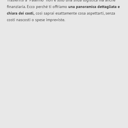
Trasferirsi a
Palermo
non è solo una sfida logistica ma anche
finanziaria. Ecco perché ti offriamo
una panoramica dettagliata e
chiara dei costi,
così saprai esattamente cosa aspettarti, senza
costi nascosti o spese impreviste.