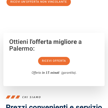
RICEVI UN'OFFERTA NON VINCOLANTE
100% non vincolante – Risposta garantita entro 15 minuti.
Ottieni
l'offerta migliore
a
Palermo:
RICEVI OFFERTA
Offerta
in 15 minuti
(garantita).
CHI SIAMO
Prezzi convenienti e servizio