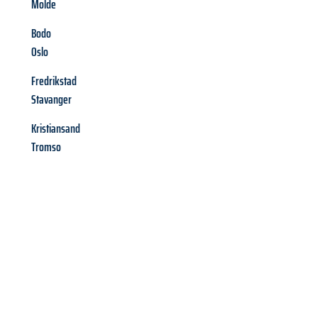
Molde
Bodo
Oslo
Fredrikstad
Stavanger
Kristiansand
Tromso
Richiedi ora la tua
offerta
al
miglior
prezzo !