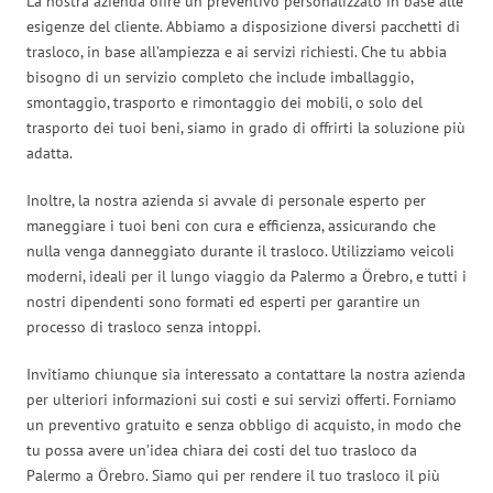
La nostra azienda offre un preventivo personalizzato in base alle
esigenze del cliente. Abbiamo a disposizione diversi pacchetti di
trasloco, in base all’ampiezza e ai servizi richiesti. Che tu abbia
bisogno di un servizio completo che include imballaggio,
smontaggio, trasporto e rimontaggio dei mobili, o solo del
trasporto dei tuoi beni, siamo in grado di offrirti la soluzione più
adatta.
Inoltre, la nostra azienda si avvale di personale esperto per
maneggiare i tuoi beni con cura e efficienza, assicurando che
nulla venga danneggiato durante il trasloco. Utilizziamo veicoli
moderni, ideali per il lungo viaggio da Palermo a Örebro, e tutti i
nostri dipendenti sono formati ed esperti per garantire un
processo di trasloco senza intoppi.
Invitiamo chiunque sia interessato a contattare la nostra azienda
per ulteriori informazioni sui costi e sui servizi offerti. Forniamo
un preventivo gratuito e senza obbligo di acquisto, in modo che
tu possa avere un’idea chiara dei costi del tuo trasloco da
Palermo a Örebro. Siamo qui per rendere il tuo trasloco il più