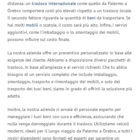
distanza: un
trasloco internazionale
come quello da Palermo a
Örebro comporterà costi più elevati rispetto a un trasloco locale.
Il secondo fattore riguarda la quantità di
beni
da trasportare. Se
hai molti
mobili
o scatole, il costo sarà più alto. Infine, i servizi
aggiuntivi, come l’imballaggio o lo smontaggio dei mobili,
possono influire sul costo finale.
La nostra azienda offre un preventivo personalizzato in base alle
esigenze del cliente. Abbiamo a disposizione diversi pacchetti di
trasloco, in base all’ampiezza e ai servizi richiesti. Che tu abbia
bisogno di un servizio completo che include imballaggio,
smontaggio, trasporto e rimontaggio dei mobili, o solo del
trasporto dei tuoi beni, siamo in grado di offrirti la soluzione più
adatta.
Inoltre, la nostra azienda si avvale di personale esperto per
maneggiare i tuoi beni con cura e efficienza, assicurando che
nulla venga danneggiato durante il trasloco. Utilizziamo veicoli
moderni, ideali per il lungo viaggio da Palermo a Örebro, e tutti i
nostri dipendenti sono formati ed esperti per garantire un