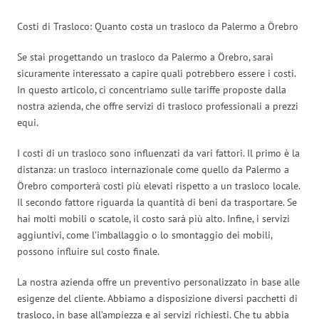
Costi di Trasloco: Quanto costa un trasloco da Palermo a Örebro
Se stai progettando un trasloco da Palermo a Örebro, sarai
sicuramente interessato a capire quali potrebbero essere i costi.
In questo articolo, ci concentriamo sulle tariffe proposte dalla
nostra azienda, che offre servizi di trasloco professionali a prezzi
equi.
I costi di un trasloco sono influenzati da vari fattori. Il primo è la
distanza: un trasloco internazionale come quello da Palermo a
Örebro comporterà costi più elevati rispetto a un trasloco locale.
Il secondo fattore riguarda la quantità di beni da trasportare. Se
hai molti mobili o scatole, il costo sarà più alto. Infine, i servizi
aggiuntivi, come l’imballaggio o lo smontaggio dei mobili,
possono influire sul costo finale.
La nostra azienda offre un preventivo personalizzato in base alle
esigenze del cliente. Abbiamo a disposizione diversi pacchetti di
trasloco, in base all’ampiezza e ai servizi richiesti. Che tu abbia