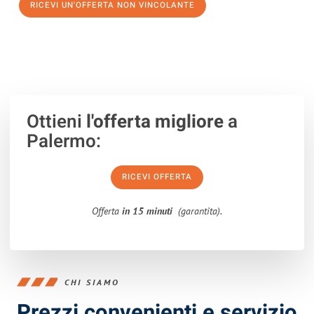
RICEVI UN'OFFERTA NON VINCOLANTE
100% non vincolante – Risposta garantita entro 15 minuti.
Ottieni
l'offerta migliore
a
Palermo:
RICEVI OFFERTA
Offerta
in 15 minuti
(garantita).
CHI SIAMO
Prezzi convenienti e servizio