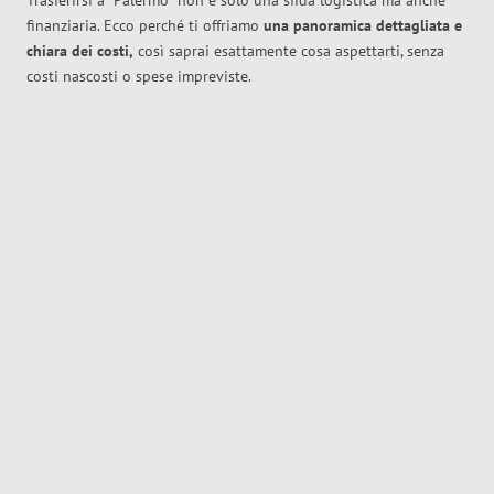
Trasferirsi a
Palermo
non è solo una sfida logistica ma anche
finanziaria. Ecco perché ti offriamo
una panoramica dettagliata e
chiara dei costi,
così saprai esattamente cosa aspettarti, senza
costi nascosti o spese impreviste.