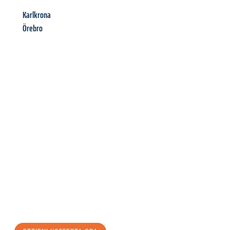
Karlkrona
Örebro
Richiedi ora la tua
offerta
al
miglior
prezzo !
Inviateci adesso la vostra richiesta non vincolante e
assicuratevi la vostra
offerta di trasloco per le vostre esigenze
a Palermo
al miglior prezzo! Approfitta dell’occasione per
un
trasloco senza stress
e con il massimo comfort: