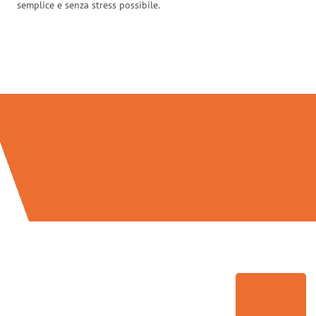
semplice e senza stress possibile.
Traslochi Palermo in numeri: