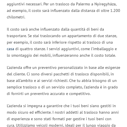
aggiuntivi necessari. Per un trasloco da Palermo a Nyíregyháza,
ad esempio, il costo sarà influenzato dalla distanza di oltre 1.200
chilometri.
Il costo sarà anche influenzato dalla quantità di beni da
trasportare. Se stai traslocando un appartamento di due stanze,
per esempio, il costo sarà inferiore rispetto al trasloco di una
casa
di quattro stanze. I servizi aggiuntivi, come l’imballaggio e
lo smontaggio dei mobili, influenzeranno anche il costo totale.
L’azienda offre un preventivo personalizzato in base alle esigenze
del cliente. Ci sono diversi pacchetti di trasloco disponibili, in
base all’ambito e ai servizi richiesti. Che tu abbia bisogno di un
semplice trasloco o di un servizio completo, l’azienda è in grado
di fornirti un preventivo accurato e competitivo.
L’azienda si impegna a garantire che i tuoi beni siano gestiti in
modo sicuro ed efficiente. I nostri addetti al trasloco hanno anni
di esperienza e sono stati formati per gestire i tuoi beni con
cura. Utilizziamo veicoli moderni, ideali per il lungo viaggio da