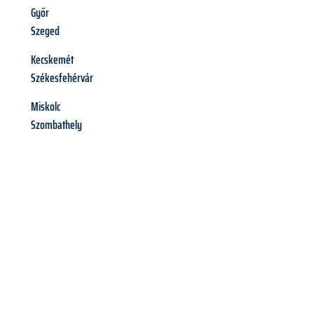
Győr
Szeged
Kecskemét
Székesfehérvár
Miskolc
Szombathely
Richiedi ora la tua
offerta
al
miglior
prezzo !
Inviateci adesso la vostra richiesta non vincolante e