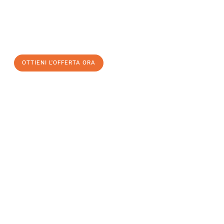
assicuratevi la vostra
offerta di trasloco per le vostre esigenze
a Palermo
al miglior prezzo! Approfitta dell’occasione per
un
trasloco senza stress
e con il massimo comfort:
OTTIENI L'OFFERTA ORA