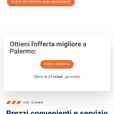
RICEVI UN'OFFERTA NON VINCOLANTE
100% non vincolante – Risposta garantita entro 15 minuti.
Ottieni
l'offerta migliore
a
Palermo:
RICEVI OFFERTA
Offerta
in 15 minuti
(garantita).
CHI SIAMO
Prezzi convenienti e servizio