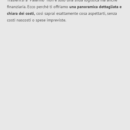
Trasferirsi a
Palermo
non è solo una sfida logistica ma anche
finanziaria. Ecco perché ti offriamo
una panoramica dettagliata e
chiara dei costi,
così saprai esattamente cosa aspettarti, senza
costi nascosti o spese impreviste.