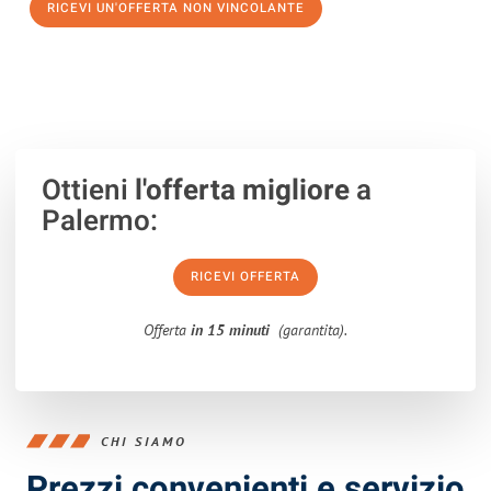
RICEVI UN'OFFERTA NON VINCOLANTE
100% non vincolante – Risposta garantita entro 15 minuti.
Ottieni
l'offerta migliore
a
Palermo:
RICEVI OFFERTA
Offerta
in 15 minuti
(garantita).
CHI SIAMO
Prezzi convenienti e servizio