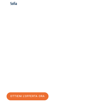
Sofia
Richiedi ora la tua
offerta
al
miglior
prezzo !
Inviateci adesso la vostra richiesta non vincolante e
assicuratevi la vostra
offerta di trasloco per le vostre esigenze
a Palermo
al miglior prezzo! Approfitta dell’occasione per
un
trasloco senza stress
e con il massimo comfort:
OTTIENI L'OFFERTA ORA