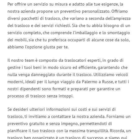
Per offrire un servizio su misura e adatto alle tue esigenze, la
nostra azienda propone un preventivo personalizzato. Offriamo
diversi pacchetti di trasloco, che variano a seconda dell’ampiezza
del trasloco e dei servizi richiesti. Sia che tu abbia bisogno di un
servizio completo, che comprende l’imballaggio e lo smontaggio
dei mobili, sia che tu preferisca occuparti di alcune cose da solo,
abbiamo l’opzione giusta per te.
Il nostro team è composto da traslocatori esperti, in grado di
gestire i tuoi beni in modo sicuro ed efficiente, garantendo che
nulla venga danneggiato durante il trasloco. Utilizziamo veicoli
moderni, ideali per il lungo viaggio da Palermo a Russe, e tutti i
nostri dipendenti sono formati e preparati per garantire un
processo di trasloco senza intoppi.
Se desideri ulteriori informazioni sui costi e sui servizi di
trasloco, ti invitiamo a contattare la nostra azienda. Forniamo un
preventivo gratuito e senza impegno, permettendoti di
pianificare il tuo trasloco con la massima tranquillità. Ricorda, un
trasloco ben organizzato è un trasloco di successo, e siamo qui