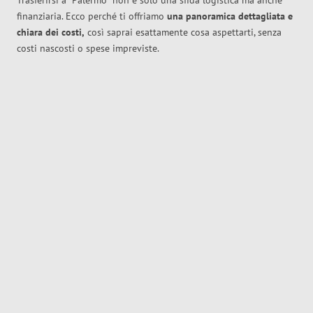
Trasferirsi a
Palermo
non è solo una sfida logistica ma anche
finanziaria. Ecco perché ti offriamo
una panoramica dettagliata e
chiara dei costi,
così saprai esattamente cosa aspettarti, senza
costi nascosti o spese impreviste.