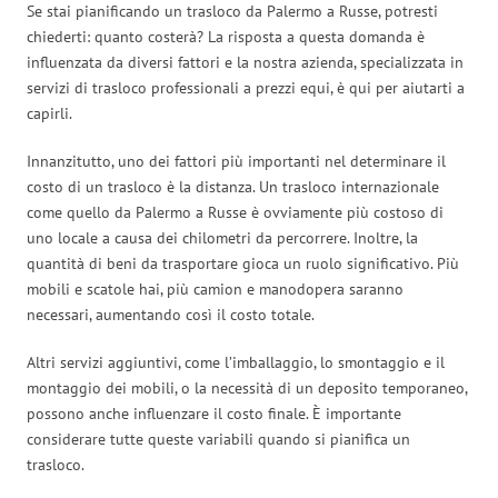
Se stai pianificando un trasloco da Palermo a Russe, potresti
chiederti: quanto costerà? La risposta a questa domanda è
influenzata da diversi fattori e la nostra azienda, specializzata in
servizi di trasloco professionali a prezzi equi, è qui per aiutarti a
capirli.
Innanzitutto, uno dei fattori più importanti nel determinare il
costo di un trasloco è la distanza. Un trasloco internazionale
come quello da Palermo a Russe è ovviamente più costoso di
uno locale a causa dei chilometri da percorrere. Inoltre, la
quantità di beni da trasportare gioca un ruolo significativo. Più
mobili e scatole hai, più camion e manodopera saranno
necessari, aumentando così il costo totale.
Altri servizi aggiuntivi, come l’imballaggio, lo smontaggio e il
montaggio dei mobili, o la necessità di un deposito temporaneo,
possono anche influenzare il costo finale. È importante
considerare tutte queste variabili quando si pianifica un
trasloco.