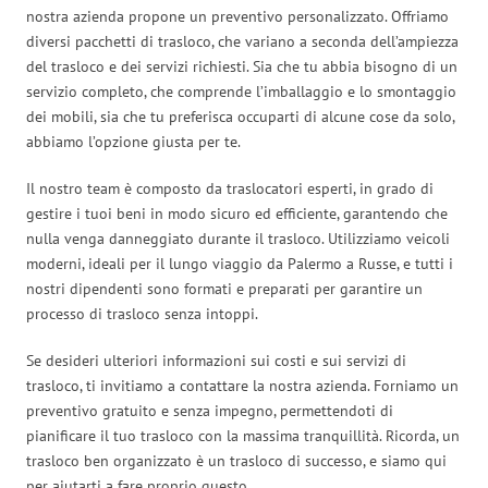
nostra azienda propone un preventivo personalizzato. Offriamo
diversi pacchetti di trasloco, che variano a seconda dell’ampiezza
del trasloco e dei servizi richiesti. Sia che tu abbia bisogno di un
servizio completo, che comprende l’imballaggio e lo smontaggio
dei mobili, sia che tu preferisca occuparti di alcune cose da solo,
abbiamo l’opzione giusta per te.
Il nostro team è composto da traslocatori esperti, in grado di
gestire i tuoi beni in modo sicuro ed efficiente, garantendo che
nulla venga danneggiato durante il trasloco. Utilizziamo veicoli
moderni, ideali per il lungo viaggio da Palermo a Russe, e tutti i
nostri dipendenti sono formati e preparati per garantire un
processo di trasloco senza intoppi.
Se desideri ulteriori informazioni sui costi e sui servizi di
trasloco, ti invitiamo a contattare la nostra azienda. Forniamo un
preventivo gratuito e senza impegno, permettendoti di
pianificare il tuo trasloco con la massima tranquillità. Ricorda, un
trasloco ben organizzato è un trasloco di successo, e siamo qui
per aiutarti a fare proprio questo.