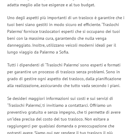
adatta meglio alle tue esigenze e al tuo budget.
Uno degli aspetti più importanti di un trasloco è garantire che i
tuoi beni siano gestiti in modo sicuro ed efficiente. ‘Traslochi
Palermo’ fornisce traslocatori esperti che si occupano dei tuoi
beni con la massima cura, garantendo che nulla venga
danneggiato. Inoltre, utilizzano veicoli moderni ideali per il
lungo viaggio da Palermo a Sofia.
Tutti i dipendenti di ‘Traslochi Palermo’ sono esperti e formati
per garantire un processo di trasloco senza problemi. Sono in
grado di gestire ogni aspetto del trasloco, dalla pianificazione
alla realizzazione, assicurando che tutto vada secondo i piani.
Se desideri maggiori informazioni sui costi e sui servizi di
‘Traslochi Palermo’, ti invitiamo a contattarci. Offriamo un
preventivo gratuito e senza impegno, che ti permette di avere
un’idea precisa del costo del tuo trasloco. Non esitare a
raggiungerci per qualsiasi domanda o preoccupazione che
potresti avere. Siamo qui per rendere il tuo trasloco il più