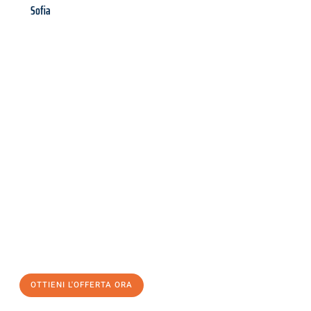
Sofia
Richiedi ora la tua
offerta
al
miglior
prezzo !
Inviateci adesso la vostra richiesta non vincolante e
assicuratevi la vostra
offerta di trasloco per le vostre esigenze
a Palermo
al miglior prezzo! Approfitta dell’occasione per
un
trasloco senza stress
e con il massimo comfort:
OTTIENI L'OFFERTA ORA