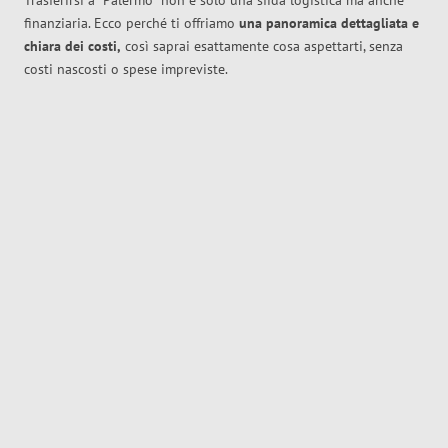
Trasferirsi a
Palermo
non è solo una sfida logistica ma anche
finanziaria. Ecco perché ti offriamo
una panoramica dettagliata e
chiara dei costi,
così saprai esattamente cosa aspettarti, senza
costi nascosti o spese impreviste.