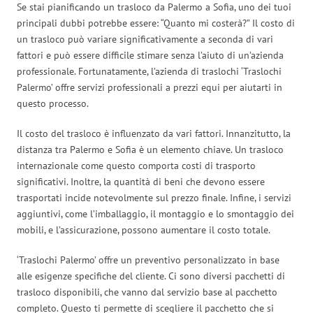
Se stai pianificando un trasloco da Palermo a Sofia, uno dei tuoi
principali dubbi potrebbe essere: “Quanto mi costerà?” Il costo di
un trasloco può variare significativamente a seconda di vari
fattori e può essere difficile stimare senza l’aiuto di un’azienda
professionale. Fortunatamente, l’azienda di traslochi ‘Traslochi
Palermo’ offre servizi professionali a prezzi equi per aiutarti in
questo processo.
Il costo del trasloco è influenzato da vari fattori. Innanzitutto, la
distanza tra Palermo e Sofia è un elemento chiave. Un trasloco
internazionale come questo comporta costi di trasporto
significativi. Inoltre, la quantità di beni che devono essere
trasportati incide notevolmente sul prezzo finale. Infine, i servizi
aggiuntivi, come l’imballaggio, il montaggio e lo smontaggio dei
mobili, e l’assicurazione, possono aumentare il costo totale.
‘Traslochi Palermo’ offre un preventivo personalizzato in base
alle esigenze specifiche del cliente. Ci sono diversi pacchetti di
trasloco disponibili, che vanno dal servizio base al pacchetto
completo. Questo ti permette di scegliere il pacchetto che si