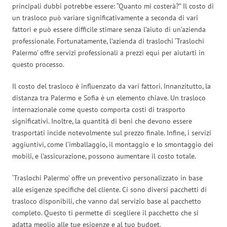
principali dubbi potrebbe essere: “Quanto mi costerà?” Il costo di
un trasloco può variare significativamente a seconda di vari
fattori e può essere difficile stimare senza l’aiuto di un’azienda
professionale. Fortunatamente, l’azienda di traslochi ‘Traslochi
Palermo’ offre servizi professionali a prezzi equi per aiutarti in
questo processo.
Il costo del trasloco è influenzato da vari fattori. Innanzitutto, la
distanza tra Palermo e Sofia è un elemento chiave. Un trasloco
internazionale come questo comporta costi di trasporto
significativi. Inoltre, la quantità di beni che devono essere
trasportati incide notevolmente sul prezzo finale. Infine, i servizi
aggiuntivi, come l’imballaggio, il montaggio e lo smontaggio dei
mobili, e l’assicurazione, possono aumentare il costo totale.
‘Traslochi Palermo’ offre un preventivo personalizzato in base
alle esigenze specifiche del cliente. Ci sono diversi pacchetti di
trasloco disponibili, che vanno dal servizio base al pacchetto
completo. Questo ti permette di scegliere il pacchetto che si
adatta meglio alle tue esigenze e al tuo budget.