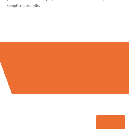
semplice possibile.
Traslochi Palermo in numeri: