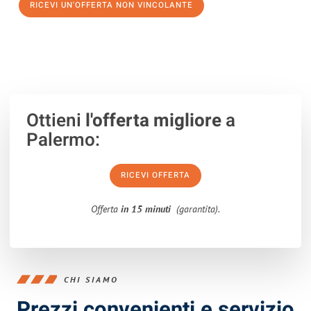
RICEVI UN'OFFERTA NON VINCOLANTE
100% non vincolante – Risposta garantita entro 15 minuti.
Ottieni
l'offerta migliore
a
Palermo:
RICEVI OFFERTA
Offerta
in 15 minuti
(garantita).
CHI SIAMO
Prezzi convenienti e servizio