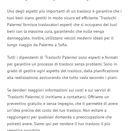
Uno degli aspetti più importanti di un trasloco è garantire che i
tuoi beni siano gestiti in modo sicuro ed efficiente. ‘Traslochi
Palermo’ fornisce traslocatori esperti che si occupano dei tuoi
beni con la massima cura, garantendo che nulla venga
danneggiato. Inoltre, utilizzano veicoli moderni ideali per il
lungo viaggio da Palermo a Sofia.
Tutti i dipendenti di ‘Traslochi Palermo’ sono esperti e formati
per garantire un processo di trasloco senza problemi. Sono in
grado di gestire ogni aspetto del trasloco, dalla pianificazione
alla realizzazione, assicurando che tutto vada secondo i piani.
Se desideri maggiori informazioni sui costi e sui servizi di
‘Traslochi Palermo’, ti invitiamo a contattarci. Offriamo un
preventivo gratuito e senza impegno, che ti permette di avere
un’idea precisa del costo del tuo trasloco. Non esitare a
raggiungerci per qualsiasi domanda o preoccupazione che
potresti avere. Siamo qui per rendere il tuo trasloco il più
semplice possibile.