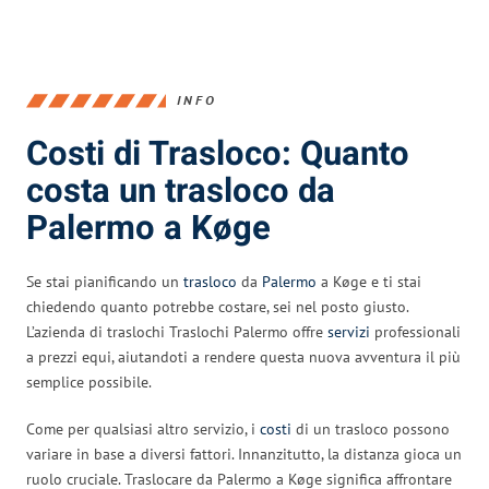
INFO
Costi di Trasloco: Quanto
costa un trasloco da
Palermo a Køge
Se stai pianificando un
trasloco
da
Palermo
a Køge e ti stai
chiedendo quanto potrebbe costare, sei nel posto giusto.
L’azienda di traslochi Traslochi Palermo offre
servizi
professionali
a prezzi equi, aiutandoti a rendere questa nuova avventura il più
semplice possibile.
Come per qualsiasi altro servizio, i
costi
di un trasloco possono
variare in base a diversi fattori. Innanzitutto, la distanza gioca un
ruolo cruciale. Traslocare da Palermo a Køge significa affrontare