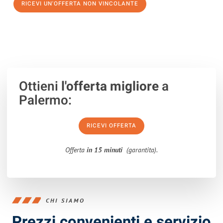
RICEVI UN'OFFERTA NON VINCOLANTE
100% non vincolante – Risposta garantita entro 15 minuti.
Ottieni
l'offerta migliore
a
Palermo:
RICEVI OFFERTA
Offerta
in 15 minuti
(garantita).
CHI SIAMO
Prezzi convenienti e servizio