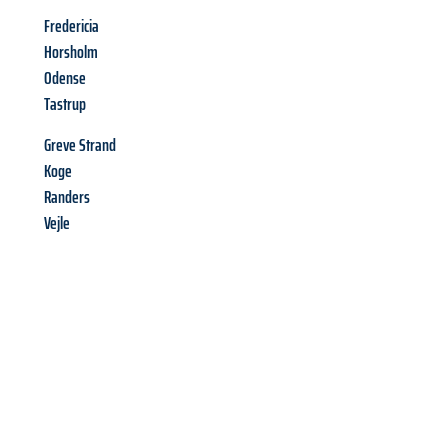
Fredericia
Horsholm
Odense
Tastrup
Greve Strand
Koge
Randers
Vejle
Richiedi ora la tua
offerta
al
miglior