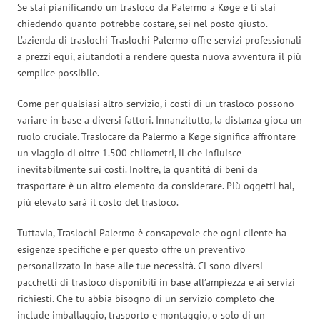
Se stai pianificando un trasloco da Palermo a Køge e ti stai
chiedendo quanto potrebbe costare, sei nel posto giusto.
L’azienda di traslochi Traslochi Palermo offre servizi professionali
a prezzi equi, aiutandoti a rendere questa nuova avventura il più
semplice possibile.
Come per qualsiasi altro servizio, i costi di un trasloco possono
variare in base a diversi fattori. Innanzitutto, la distanza gioca un
ruolo cruciale. Traslocare da Palermo a Køge significa affrontare
un viaggio di oltre 1.500 chilometri, il che influisce
inevitabilmente sui costi. Inoltre, la quantità di beni da
trasportare è un altro elemento da considerare. Più oggetti hai,
più elevato sarà il costo del trasloco.
Tuttavia, Traslochi Palermo è consapevole che ogni cliente ha
esigenze specifiche e per questo offre un preventivo
personalizzato in base alle tue necessità. Ci sono diversi
pacchetti di trasloco disponibili in base all’ampiezza e ai servizi
richiesti. Che tu abbia bisogno di un servizio completo che
include imballaggio, trasporto e montaggio, o solo di un