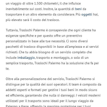
un viaggio di oltre 1.500 chilometri, il che influisce
inevitabilmente sui costi. Inoltre, la quantità di
beni
da
trasportare è un altro elemento da considerare. Più
oggetti
hai,
più elevato sarà il costo del trasloco.
Tuttavia, Traslochi Palermo è consapevole che ogni cliente ha
esigenze specifiche e per questo offre un preventivo
personalizzato in base alle tue necessità. Ci sono diversi
pacchetti di trasloco disponibili in base all’ampiezza e ai servizi
richiesti. Che tu abbia bisogno di un servizio completo che
include
imballaggio
, trasporto e montaggio, o solo di un
semplice trasporto, Traslochi Palermo ha la soluzione che fa per
te.
Oltre alla personalizzazione del servizio, Traslochi Palermo si
distingue per la qualità dei suoi operatori. Il team è composto da
addetti esperti e formati per gestire i tuoi beni in modo sicuro
ed efficiente, garantendo che nulla si danneggi. I veicoli moderni
utilizzati per il trasporto sono ideali per il lungo viaggio da
Palermo a Køge, offrendo la massima protezione per i tuoi