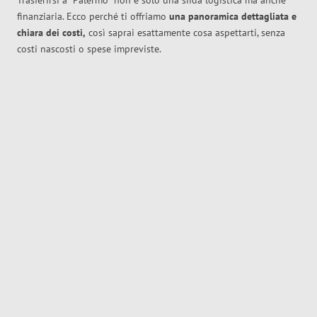
Trasferirsi a
Palermo
non è solo una sfida logistica ma anche
finanziaria. Ecco perché ti offriamo
una panoramica dettagliata e
chiara dei costi,
così saprai esattamente cosa aspettarti, senza
costi nascosti o spese impreviste.