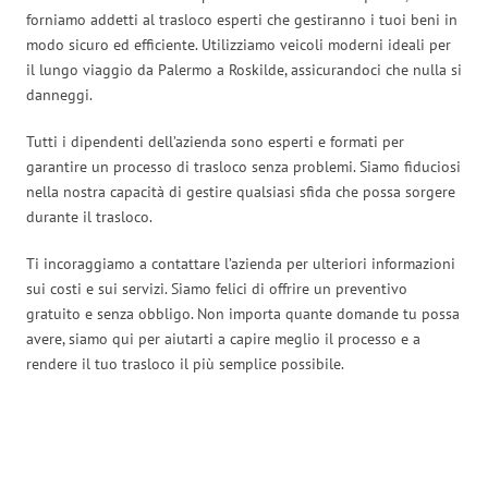
forniamo addetti al trasloco esperti che gestiranno i tuoi beni in
modo sicuro ed efficiente. Utilizziamo veicoli moderni ideali per
il lungo viaggio da Palermo a Roskilde, assicurandoci che nulla si
danneggi.
Tutti i dipendenti dell’azienda sono esperti e formati per
garantire un processo di trasloco senza problemi. Siamo fiduciosi
nella nostra capacità di gestire qualsiasi sfida che possa sorgere
durante il trasloco.
Ti incoraggiamo a contattare l’azienda per ulteriori informazioni
sui costi e sui servizi. Siamo felici di offrire un preventivo
gratuito e senza obbligo. Non importa quante domande tu possa
avere, siamo qui per aiutarti a capire meglio il processo e a
rendere il tuo trasloco il più semplice possibile.
Traslochi Palermo in numeri: