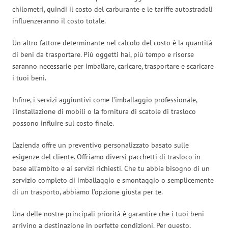
chilometri, quindi il costo del carburante e le tariffe autostradali
influenzeranno il costo totale.
Un altro fattore determinante nel calcolo del costo è la quantità
di beni da trasportare. Più oggetti hai, più tempo e risorse
saranno necessarie per imballare, caricare, trasportare e scaricare
i tuoi beni.
Infine, i servizi aggiuntivi come l’imballaggio professionale,
l’installazione di mobili o la fornitura di scatole di trasloco
possono influire sul costo finale.
L’azienda offre un preventivo personalizzato basato sulle
esigenze del cliente. Offriamo diversi pacchetti di trasloco in
base all’ambito e ai servizi richiesti. Che tu abbia bisogno di un
servizio completo di imballaggio e smontaggio o semplicemente
di un trasporto, abbiamo l’opzione giusta per te.
Una delle nostre principali priorità è garantire che i tuoi beni
arrivino a destinazione in perfette condizioni. Per questo,