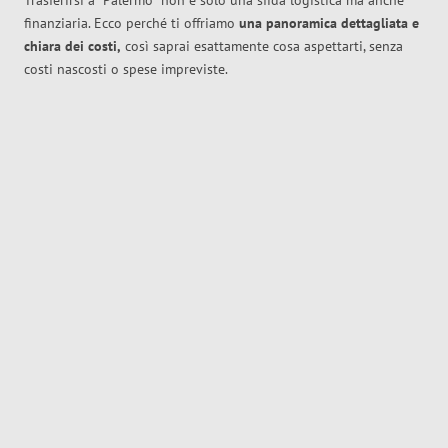
Trasferirsi a
Palermo
non è solo una sfida logistica ma anche
finanziaria. Ecco perché ti offriamo
una panoramica dettagliata e
chiara dei costi,
così saprai esattamente cosa aspettarti, senza
costi nascosti o spese impreviste.