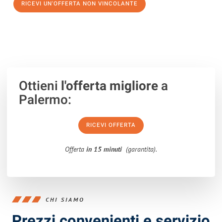
RICEVI UN'OFFERTA NON VINCOLANTE
100% non vincolante – Risposta garantita entro 15 minuti.
Ottieni
l'offerta migliore
a
Palermo:
RICEVI OFFERTA
Offerta
in 15 minuti
(garantita).
CHI SIAMO
Prezzi convenienti e servizio