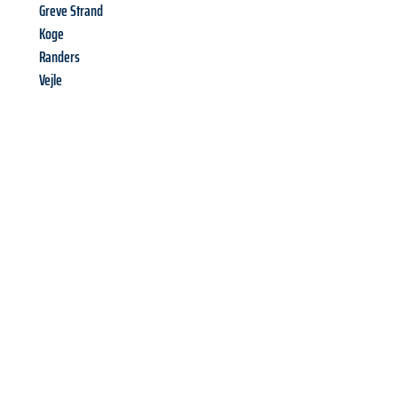
Greve Strand
Koge
Randers
Vejle
Richiedi ora la tua
offerta
al
miglior
prezzo !
Inviateci adesso la vostra richiesta non vincolante e
assicuratevi la vostra
offerta di trasloco per le vostre esigenze
a Palermo
al miglior prezzo! Approfitta dell’occasione per
un
trasloco senza stress
e con il massimo comfort: