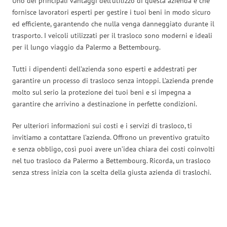
Uno dei principali vantaggi dell’utilizzo di questa azienda è che
fornisce lavoratori esperti per gestire i tuoi beni in modo sicuro
ed efficiente, garantendo che nulla venga danneggiato durante il
trasporto. I veicoli utilizzati per il trasloco sono moderni e ideali
per il lungo viaggio da Palermo a Bettembourg.
Tutti i dipendenti dell’azienda sono esperti e addestrati per
garantire un processo di trasloco senza intoppi. L’azienda prende
molto sul serio la protezione dei tuoi beni e si impegna a
garantire che arrivino a destinazione in perfette condizioni.
Per ulteriori informazioni sui costi e i servizi di trasloco, ti
invitiamo a contattare l’azienda. Offrono un preventivo gratuito
e senza obbligo, così puoi avere un’idea chiara dei costi coinvolti
nel tuo trasloco da Palermo a Bettembourg. Ricorda, un trasloco
senza stress inizia con la scelta della giusta azienda di traslochi.
Traslochi Palermo in numeri: