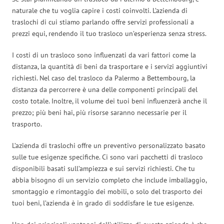
naturale che tu voglia capire i costi coinvolti. L’azienda di
traslochi di cui stiamo parlando offre servizi professionali a
prezzi equi, rendendo il tuo trasloco un’esperienza senza stress.
I costi di un trasloco sono influenzati da vari fattori come la
distanza, la quantità di beni da trasportare e i servizi aggiuntivi
richiesti. Nel caso del trasloco da Palermo a Bettembourg, la
distanza da percorrere è una delle componenti principali del
costo totale. Inoltre, il volume dei tuoi beni influenzerà anche il
prezzo; più beni hai, più risorse saranno necessarie per il
trasporto.
L’azienda di traslochi offre un preventivo personalizzato basato
sulle tue esigenze specifiche. Ci sono vari pacchetti di trasloco
disponibili basati sull’ampiezza e sui servizi richiesti. Che tu
abbia bisogno di un servizio completo che include imballaggio,
smontaggio e rimontaggio dei mobili, o solo del trasporto dei
tuoi beni, l’azienda è in grado di soddisfare le tue esigenze.