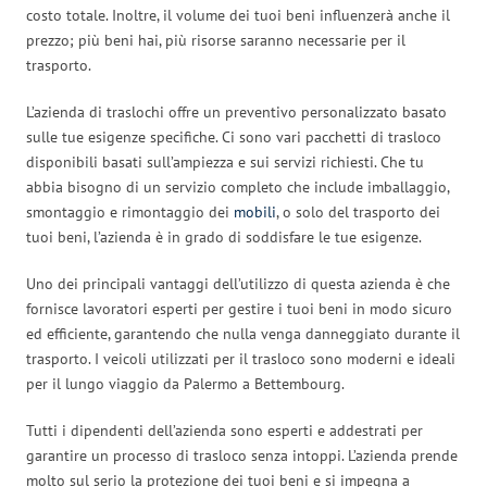
costo totale. Inoltre, il volume dei tuoi beni influenzerà anche il
prezzo; più beni hai, più risorse saranno necessarie per il
trasporto.
L’azienda di traslochi offre un preventivo personalizzato basato
sulle tue esigenze specifiche. Ci sono vari pacchetti di trasloco
disponibili basati sull’ampiezza e sui servizi richiesti. Che tu
abbia bisogno di un servizio completo che include imballaggio,
smontaggio e rimontaggio dei
mobili
, o solo del trasporto dei
tuoi beni, l’azienda è in grado di soddisfare le tue esigenze.
Uno dei principali vantaggi dell’utilizzo di questa azienda è che
fornisce lavoratori esperti per gestire i tuoi beni in modo sicuro
ed efficiente, garantendo che nulla venga danneggiato durante il
trasporto. I veicoli utilizzati per il trasloco sono moderni e ideali
per il lungo viaggio da Palermo a Bettembourg.
Tutti i dipendenti dell’azienda sono esperti e addestrati per
garantire un processo di trasloco senza intoppi. L’azienda prende
molto sul serio la protezione dei tuoi beni e si impegna a