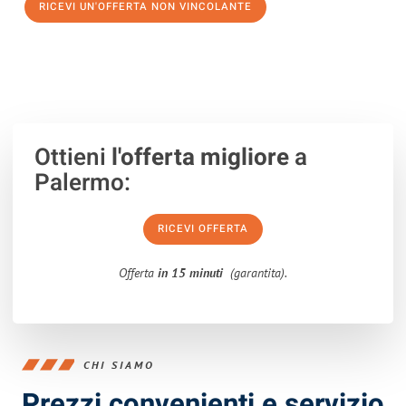
RICEVI UN'OFFERTA NON VINCOLANTE
100% non vincolante – Risposta garantita entro 15 minuti.
Ottieni
l'offerta migliore
a
Palermo:
RICEVI OFFERTA
Offerta
in 15 minuti
(garantita).
CHI SIAMO
Prezzi convenienti e servizio