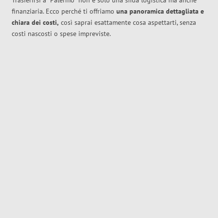
Trasferirsi a
Palermo
non è solo una sfida logistica ma anche
finanziaria. Ecco perché ti offriamo
una panoramica dettagliata e
chiara dei costi,
così saprai esattamente cosa aspettarti, senza
costi nascosti o spese impreviste.