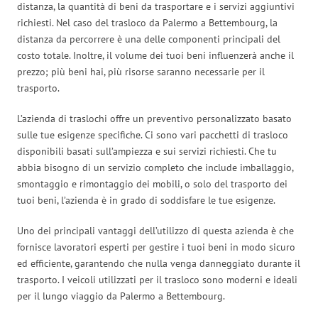
distanza, la quantità di beni da trasportare e i servizi aggiuntivi
richiesti. Nel caso del trasloco da Palermo a Bettembourg, la
distanza da percorrere è una delle componenti principali del
costo totale. Inoltre, il volume dei tuoi beni influenzerà anche il
prezzo; più beni hai, più risorse saranno necessarie per il
trasporto.
L’azienda di traslochi offre un preventivo personalizzato basato
sulle tue esigenze specifiche. Ci sono vari pacchetti di trasloco
disponibili basati sull’ampiezza e sui servizi richiesti. Che tu
abbia bisogno di un servizio completo che include imballaggio,
smontaggio e rimontaggio dei mobili, o solo del trasporto dei
tuoi beni, l’azienda è in grado di soddisfare le tue esigenze.
Uno dei principali vantaggi dell’utilizzo di questa azienda è che
fornisce lavoratori esperti per gestire i tuoi beni in modo sicuro
ed efficiente, garantendo che nulla venga danneggiato durante il
trasporto. I veicoli utilizzati per il trasloco sono moderni e ideali
per il lungo viaggio da Palermo a Bettembourg.