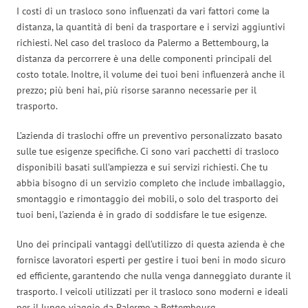
I costi di un trasloco sono influenzati da vari fattori come la
distanza, la quantità di beni da trasportare e i servizi aggiuntivi
richiesti. Nel caso del trasloco da Palermo a Bettembourg, la
distanza da percorrere è una delle componenti principali del
costo totale. Inoltre, il volume dei tuoi beni influenzerà anche il
prezzo; più beni hai, più risorse saranno necessarie per il
trasporto.
L’azienda di traslochi offre un preventivo personalizzato basato
sulle tue esigenze specifiche. Ci sono vari pacchetti di trasloco
disponibili basati sull’ampiezza e sui servizi richiesti. Che tu
abbia bisogno di un servizio completo che include imballaggio,
smontaggio e rimontaggio dei mobili, o solo del trasporto dei
tuoi beni, l’azienda è in grado di soddisfare le tue esigenze.
Uno dei principali vantaggi dell’utilizzo di questa azienda è che
fornisce lavoratori esperti per gestire i tuoi beni in modo sicuro
ed efficiente, garantendo che nulla venga danneggiato durante il
trasporto. I veicoli utilizzati per il trasloco sono moderni e ideali
per il lungo viaggio da Palermo a Bettembourg.