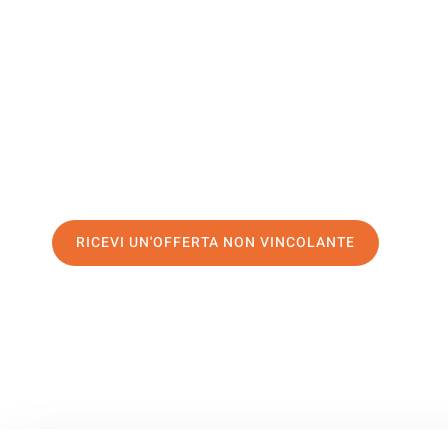
Schifflang
Il tuo trasloco Palermo Schifflange può essere così facile!
servizio di prima classe
e assicurati i
migliori prezzi in Pa
Richiedo ora la tua offerta personalizzata e fai il primo 
trasloco senza stress a Schifflange
RICEVI UN'OFFERTA NON VINCOLANTE
100% non vincolante – Risposta garantita entro 15 minuti.