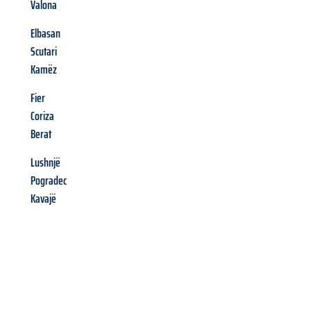
Valona
Elbasan
Scutari
Kamëz
Fier
Coriza
Berat
Lushnjë
Pogradec
Kavajë
Richiedi ora la tua