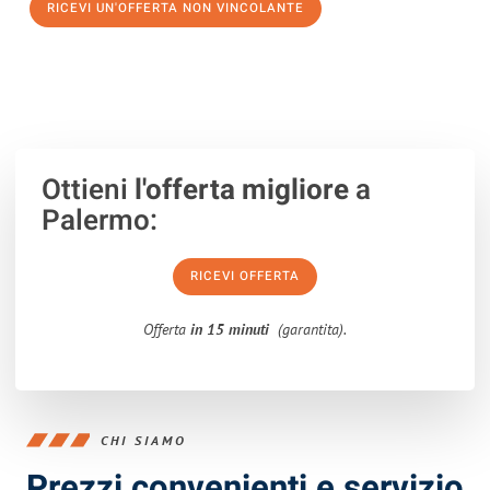
RICEVI UN'OFFERTA NON VINCOLANTE
100% non vincolante – Risposta garantita entro 15 minuti.
Ottieni
l'offerta migliore
a
Palermo:
RICEVI OFFERTA
Offerta
in 15 minuti
(garantita).
CHI SIAMO
Prezzi convenienti e servizio