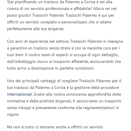
Stai pianificando un trasloco da Palermo a Coriza e sei alla
ricerca di un servizio professionale e affidabile? Allora sei nel
posto giusto! Traslochi Palermo Traslochi Palermo è qui per
offrirti un servizio completo e personalizzato che si adatta
perfettamente alle tue esigenze.
Con anni di esperienza nel settore, Traslochi Palermo si impegna
a garantire un trasloco senza stress e con la massima cura per i
tuoi beni. Il nostro team di esperti si occupa di ogni dettaglio,
dall’imballaggio sicuro al trasporto affidabile, assicurandoti che
tutto arrivi a destinazione in perfette condizioni.
Uno dei principali vantaggi di scegliere Traslochi Palermo per il
tuo trasloco da Palermo a Coriza è la gestione delle procedure
internazionali
. Grazie alla nostra conoscenza approfondita delle
normative e delle pratiche doganali, ti assicuriamo un trasporto
senza intoppi e pienamente conforme alle regolamentazioni in
vigore.
Ma non è tutto: ci teniamo anche a offrirti un servizio