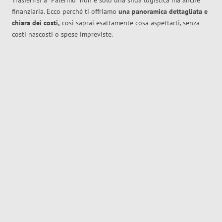
Trasferirsi a
Palermo
non è solo una sfida logistica ma anche
finanziaria. Ecco perché ti offriamo
una panoramica dettagliata e
chiara dei costi,
così saprai esattamente cosa aspettarti, senza
costi nascosti o spese impreviste.