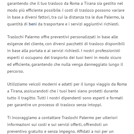
garantendo che il tuo trasloco da Roma a Tirana sia gestito nel
modo più efficiente possibile. I costi di trasloco possono variare
in base a diversi fattori, tra cui la distanza tra le due Palermo, la
quantità di
beni
da trasportare e i servizi aggiuntivi richiesti.
Traslochi Palermo offre preventivi personalizzati in base alle
esigenze del cliente, con diversi pacchetti di trasloco disponibili
in base alla portata e ai servizi richiesti. I nostri professionisti
esperti si occupano del trasporto dei tuoi beni in modo sicuro
ed efficiente, garantendo che nulla venga danneggiato lungo il
percorso.
Utilizziamo veicoli moderni e adatti per il lungo viaggio da Roma
a Tirana, assicurandoti che i tuoi beni siano protetti durante
tutto il tragitto. Tutti i nostri dipendenti sono esperti e formati
per garantire un processo di trasloco senza intoppi.
Ti incoraggiamo a contattare Traslochi Palermo per ulteriori
informazioni sui costi e sui servizi offerti, offrendoti un
preventivo gratuito e senza impegno. Affidati a noi per un