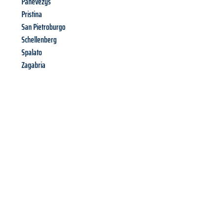
Panevėžys
Pristina
San Pietroburgo
Schellenberg
Spalato
Zagabria
Richiedi ora la tua
offerta
al
miglior
prezzo !
Inviateci adesso la vostra richiesta non vincolante e
assicuratevi la vostra
offerta di trasloco per le vostre esigenze
a Palermo
al miglior prezzo! Approfitta dell’occasione per