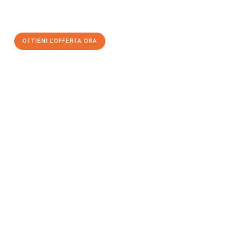
un
trasloco senza stress
e con il massimo comfort:
OTTIENI L'OFFERTA ORA