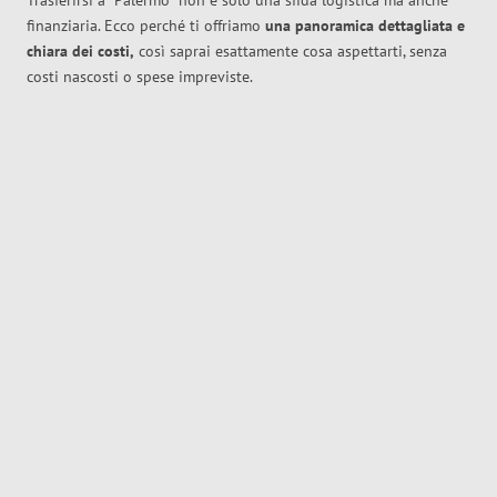
Trasferirsi a
Palermo
non è solo una sfida logistica ma anche
finanziaria. Ecco perché ti offriamo
una panoramica dettagliata e
chiara dei costi,
così saprai esattamente cosa aspettarti, senza
costi nascosti o spese impreviste.