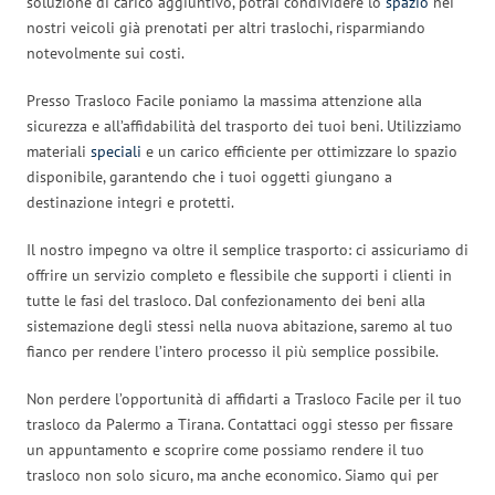
soluzione di carico aggiuntivo, potrai condividere lo
spazio
nei
nostri veicoli già prenotati per altri traslochi, risparmiando
notevolmente sui costi.
Presso Trasloco Facile poniamo la massima attenzione alla
sicurezza e all’affidabilità del trasporto dei tuoi beni. Utilizziamo
materiali
speciali
e un carico efficiente per ottimizzare lo spazio
disponibile, garantendo che i tuoi oggetti giungano a
destinazione integri e protetti.
Il nostro impegno va oltre il semplice trasporto: ci assicuriamo di
offrire un servizio completo e flessibile che supporti i clienti in
tutte le fasi del trasloco. Dal confezionamento dei beni alla
sistemazione degli stessi nella nuova abitazione, saremo al tuo
fianco per rendere l’intero processo il più semplice possibile.
Non perdere l’opportunità di affidarti a Trasloco Facile per il tuo
trasloco da Palermo a Tirana. Contattaci oggi stesso per fissare
un appuntamento e scoprire come possiamo rendere il tuo
trasloco non solo sicuro, ma anche economico. Siamo qui per