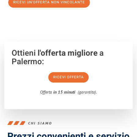
RICEVI UN'OFFERTA NON VINCOLANTE
100% non vincolante – Risposta garantita entro 15 minuti.
Ottieni
l'offerta migliore
a
Palermo:
RICEVI OFFERTA
Offerta
in 15 minuti
(garantita).
CHI SIAMO
Prezzi convenienti e servizio