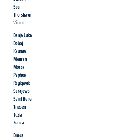
Soči
Thorshavn
Vilnius
Banja Luka
Doboj
Kaunas
Mauren
Mosca
Paphos
Reykjavik
Sarajewo
Saint Helier
Triesen
Tuzla
Zenica
Braga