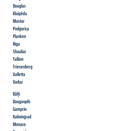
Douglas
Klaipéda
Mostar
Podgorica
Planken
Riga
Shauliai
Tallinn
Triesenberg
Valletta
Vaduz
Bălți
Daugavpils
Gamprin
Kaliningrad
Monaco