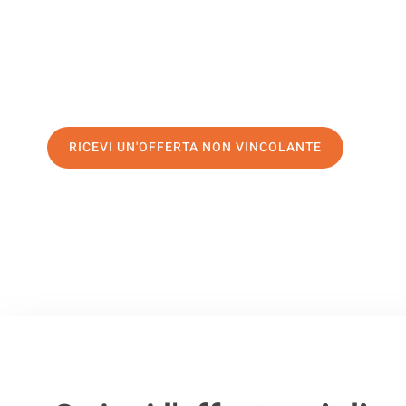
servizio di prima classe
e assicurati i
migliori prezzi in Pa
Richiedo ora la tua offerta personalizzata e fai il primo 
trasloco senza stress a Braga
RICEVI UN'OFFERTA NON VINCOLANTE
100% non vincolante – Risposta garantita entro 15 minuti.