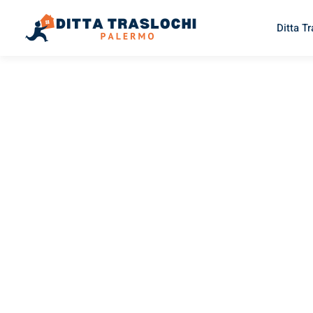
Ditta T
TRASLOCHI PALERMO
Traslochi
Palermo
B
Il tuo trasloco Palermo Braga può essere così facile! Sper