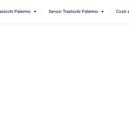
raslochi Palermo
Servizi Traslochi Palermo
Costi 
raga
imenta il nostro