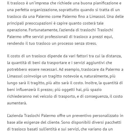
Il trasloco è un’impresa che richiede una buona pianificazione e
una perfetta organizzazione, soprattutto quando si tratta di un
trasloco da una Palermo come Palermo fino a Limassol. Una delle
principali preoccupazioni è capire quanto costerà tale
operazione. Fortunatamente, l’azienda di traslochi Traslochi
Palermo offre servizi professionali di trasloco a prezzi equi,
rendendo il tuo trasloco un processo senza stress.
Il costo di un trasloco dipende da vari fattori tra cui la distanza,
la quantità di beni da trasportare e i servizi aggiuntivi che
potrebbero essere necessari. Ad esempio, traslocare da Palermo a
Limassol coinvolge un tragitto notevole e, naturalmente, più
lungo sarà il tragitto, più alto sarà il costo. Inoltre, la quantità di
beni influenzerà il prezzo; più oggetti hai, più spazio
richiederanno nel veicolo di trasporto, e di conseguenza, il costo
aumenterà.
L’azienda Traslochi Palermo offre un preventivo personalizzato in
base alle esigenze del cliente. Sono disponibili diversi pacchetti
di trasloco basati sull’entità e sui servizi, che variano da un