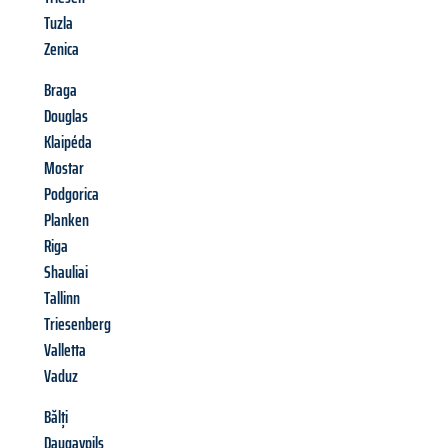
Tuzla
Zenica
Braga
Douglas
Klaipéda
Mostar
Podgorica
Planken
Riga
Shauliai
Tallinn
Triesenberg
Valletta
Vaduz
Bălți
Daugavpils