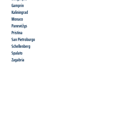
Gamprin
Kaliningrad
Monaco
Panevėžys
Pristina
San Pietroburgo
Schellenberg
Spalato
Zagabria
Richiedi ora la tua
offerta
al
miglior