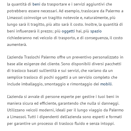
la quantità di
beni
da trasportare e i servizi aggiuntivi che
potrebbero essere necessari. Ad esempio, traslocare da Palermo a
Limassol coinvolge un tragitto notevole e, naturalmente, più
lungo sarà il tragitto, più alto sarà il costo. Inoltre, la quantità di
beni influenzerà il prezzo; più
oggetti
hai, più
spazio
richiederanno nel veicolo di trasporto, e di conseguenza, il costo
aumenterà.
L’azienda Traslochi Palermo offre un preventivo personalizzato in
base alle esigenze del cliente. Sono disponibili diversi pacchetti
di trasloco basati sull’entità e sui servizi, che variano da un
semplice trasloco di pochi oggetti a un servizio completo che
include imballaggio, smontaggio e rimontaggio dei
mobili
.
L’azienda si avvale di persone esperte per gestire i tuoi beni in
maniera sicura ed efficiente, garantendo che nulla si danneggi.
Utilizzano veicoli moderni, ideali per il lungo viaggio da Palermo
a Limassol. Tutti i dipendenti dell’azienda sono esperti e formati
per garantire un processo di trasloco fluido e senza intoppi.