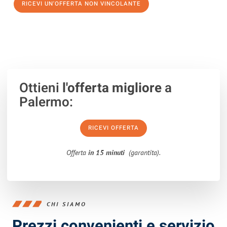
RICEVI UN'OFFERTA NON VINCOLANTE
100% non vincolante – Risposta garantita entro 15 minuti.
Ottieni
l'offerta migliore
a
Palermo:
RICEVI OFFERTA
Offerta
in 15 minuti
(garantita).
CHI SIAMO
Prezzi convenienti e servizio