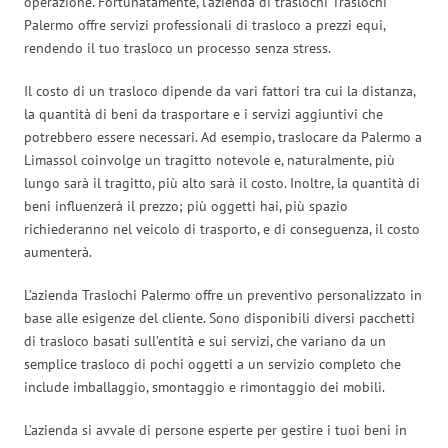
operazione. Fortunatamente, l’azienda di traslochi Traslochi
Palermo offre servizi professionali di trasloco a prezzi equi,
rendendo il tuo trasloco un processo senza stress.
Il costo di un trasloco dipende da vari fattori tra cui la distanza,
la quantità di beni da trasportare e i servizi aggiuntivi che
potrebbero essere necessari. Ad esempio, traslocare da Palermo a
Limassol coinvolge un tragitto notevole e, naturalmente, più
lungo sarà il tragitto, più alto sarà il costo. Inoltre, la quantità di
beni influenzerà il prezzo; più oggetti hai, più spazio
richiederanno nel veicolo di trasporto, e di conseguenza, il costo
aumenterà.
L’azienda Traslochi Palermo offre un preventivo personalizzato in
base alle esigenze del cliente. Sono disponibili diversi pacchetti
di trasloco basati sull’entità e sui servizi, che variano da un
semplice trasloco di pochi oggetti a un servizio completo che
include imballaggio, smontaggio e rimontaggio dei mobili.
L’azienda si avvale di persone esperte per gestire i tuoi beni in