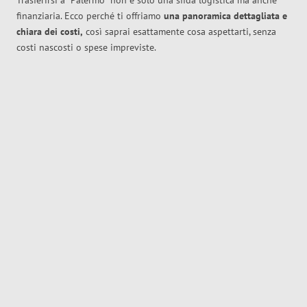
Trasferirsi a
Palermo
non è solo una sfida logistica ma anche
finanziaria. Ecco perché ti offriamo
una panoramica dettagliata e
chiara dei costi,
così saprai esattamente cosa aspettarti, senza
costi nascosti o spese impreviste.