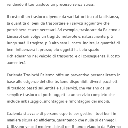
rendendo il tuo trasloco un processo senza stress.
Il costo di un trasloco dipende da vari fattori tra cui la distanza,
la quantità di beni da trasportare e i servizi aggiuntivi che
potrebbero essere necessari. Ad esempio, traslocare da Palermo a
Limassol coinvolge un tragitto notevole e, naturalmente, più
lungo sarà il tragitto, più alto sarà il costo. Inoltre, la quantità di
beni influenzerà il prezzo; più oggetti hai, più spazio
richiederanno nel veicolo di trasporto, e di conseguenza, il costo
aumenterà.
L’azienda Traslochi Palermo offre un preventivo personalizzato in
base alle esigenze del cliente. Sono disponibili diversi pacchetti
di trasloco basati sull’entità e sui servizi, che variano da un
semplice trasloco di pochi oggetti a un servizio completo che
include imballaggio, smontaggio e rimontaggio dei mobili.
L’azienda si avvale di persone esperte per gestire i tuoi beni in
maniera sicura ed efficiente, garantendo che nulla si danneggi.
Utilizzano veicoli moderni, ideali per il lungo viaggio da Palermo