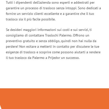
Tutti i dipendenti dell’azienda sono esperti e addestrati per
garantire un processo di trasloco senza intoppi. Sono dedicati a
fornire un servizio clienti eccellente e a garantire che il tuo
trasloco sia il più facile possibile.
Se desideri maggiori informazioni sui costi e sui servizi, ti
consigliamo di contattare Traslochi Palermo. Offrono un
preventivo gratuito e senza obbligo, quindi non hai nulla da
perdere! Non esitare a metterti in contatto per discutere le tue
esigenze di trasloco e scoprire come possono aiutarti a rendere
il tuo trasloco da Palermo a Prijedor un successo.
Traslochi Palermo in numeri: