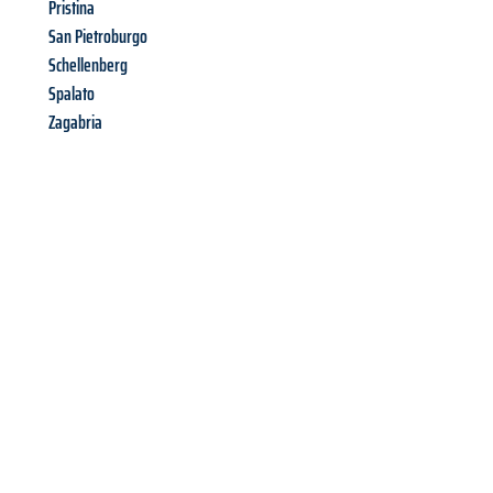
Pristina
San Pietroburgo
Schellenberg
Spalato
Zagabria
Richiedi ora la tua
offerta
al
miglior
prezzo !
Inviateci adesso la vostra richiesta non vincolante e
assicuratevi la vostra
offerta di trasloco per le vostre esigenze
a Palermo
al miglior prezzo! Approfitta dell’occasione per
un
trasloco senza stress
e con il massimo comfort: