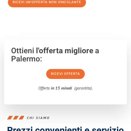
RICEVI UN'OFFERTA NON VINCOLANTE
100% non vincolante – Risposta garantita entro 15 minuti.
Ottieni
l'offerta migliore
a
Palermo:
RICEVI OFFERTA
Offerta
in 15 minuti
(garantita).
CHI SIAMO
Prezzi convenienti e servizio