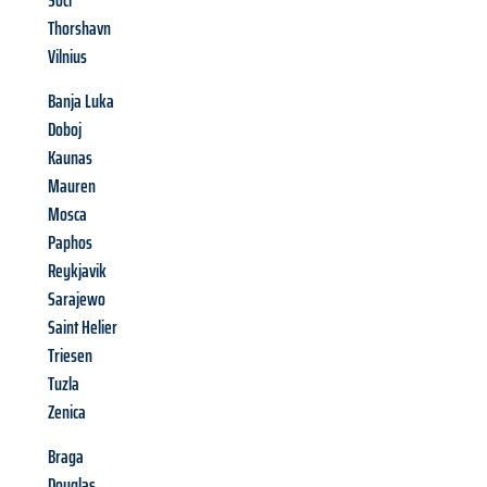
Soči
Thorshavn
Vilnius
Banja Luka
Doboj
Kaunas
Mauren
Mosca
Paphos
Reykjavik
Sarajewo
Saint Helier
Triesen
Tuzla
Zenica
Braga
Douglas