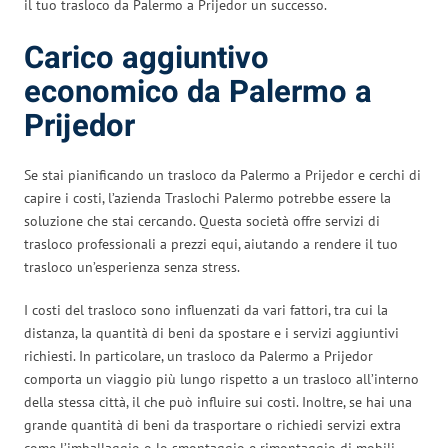
il tuo trasloco da Palermo a Prijedor un successo.
Carico aggiuntivo
economico da Palermo a
Prijedor
Se stai pianificando un trasloco da Palermo a Prijedor e cerchi di
capire i costi, l’azienda Traslochi Palermo potrebbe essere la
soluzione che stai cercando. Questa società offre servizi di
trasloco professionali a prezzi equi, aiutando a rendere il tuo
trasloco un’esperienza senza stress.
I costi del trasloco sono influenzati da vari fattori, tra cui la
distanza, la quantità di beni da spostare e i servizi aggiuntivi
richiesti. In particolare, un trasloco da Palermo a Prijedor
comporta un viaggio più lungo rispetto a un trasloco all’interno
della stessa città, il che può influire sui costi. Inoltre, se hai una
grande quantità di beni da trasportare o richiedi servizi extra
come l’imballaggio o lo smontaggio e rimontaggio di mobili,