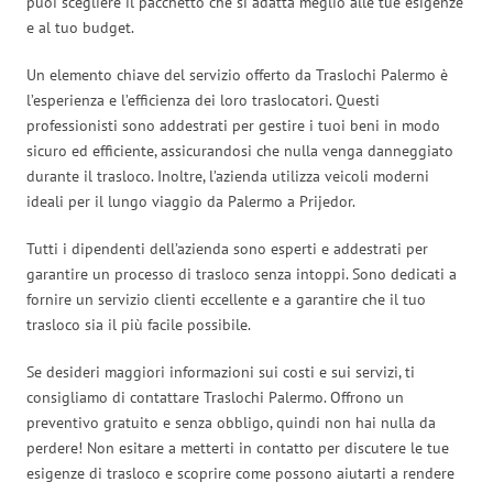
puoi scegliere il pacchetto che si adatta meglio alle tue esigenze
e al tuo budget.
Un elemento chiave del servizio offerto da Traslochi Palermo è
l’esperienza e l’efficienza dei loro traslocatori. Questi
professionisti sono addestrati per gestire i tuoi beni in modo
sicuro ed efficiente, assicurandosi che nulla venga danneggiato
durante il trasloco. Inoltre, l’azienda utilizza veicoli moderni
ideali per il lungo viaggio da Palermo a Prijedor.
Tutti i dipendenti dell’azienda sono esperti e addestrati per
garantire un processo di trasloco senza intoppi. Sono dedicati a
fornire un servizio clienti eccellente e a garantire che il tuo
trasloco sia il più facile possibile.
Se desideri maggiori informazioni sui costi e sui servizi, ti
consigliamo di contattare Traslochi Palermo. Offrono un
preventivo gratuito e senza obbligo, quindi non hai nulla da
perdere! Non esitare a metterti in contatto per discutere le tue
esigenze di trasloco e scoprire come possono aiutarti a rendere