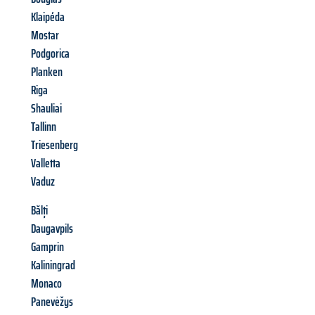
Klaipéda
Mostar
Podgorica
Planken
Riga
Shauliai
Tallinn
Triesenberg
Valletta
Vaduz
Bălți
Daugavpils
Gamprin
Kaliningrad
Monaco
Panevėžys