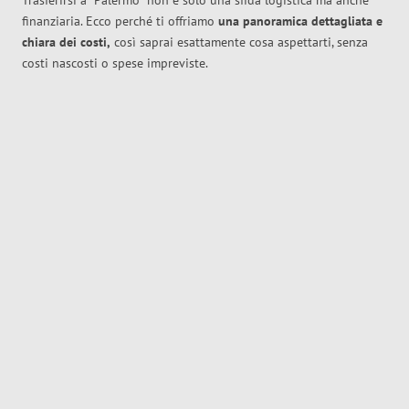
Trasferirsi a
Palermo
non è solo una sfida logistica ma anche
finanziaria. Ecco perché ti offriamo
una panoramica dettagliata e
chiara dei costi,
così saprai esattamente cosa aspettarti, senza
costi nascosti o spese impreviste.