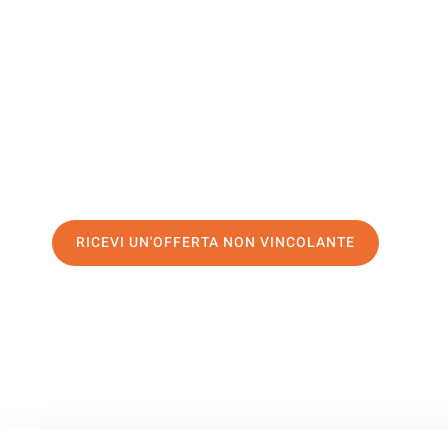
San Marin
Il tuo trasloco Palermo San Marino può essere così facile!
servizio di prima classe
e assicurati i
migliori prezzi in Pa
Richiedo ora la tua offerta personalizzata e fai il primo 
trasloco senza stress a San Marino
RICEVI UN'OFFERTA NON VINCOLANTE
100% non vincolante – Risposta garantita entro 15 minuti.