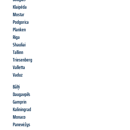
Klaipéda
Mostar
Podgorica
Planken
Riga
Shauliai
Tallinn
Triesenberg
Valletta
Vaduz
Bălți
Daugavpils
Gamprin
Kaliningrad
Monaco
Panevėžys