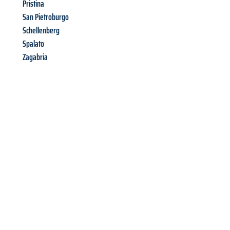
Pristina
San Pietroburgo
Schellenberg
Spalato
Zagabria
Richiedi ora la tua
offerta
al
miglior
prezzo !
Inviateci adesso la vostra richiesta non vincolante e
assicuratevi la vostra
offerta di trasloco per le vostre esigenze
a Palermo
al miglior prezzo! Approfitta dell’occasione per
un
trasloco senza stress
e con il massimo comfort: