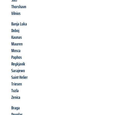
Soči
Thorshavn
Vilnius
Banja Luka
Doboj
Kaunas
Mauren
Mosca
Paphos
Reykjavik
Sarajewo
Saint Helier
Triesen
Tuzla
Zenica
Braga
Douglas