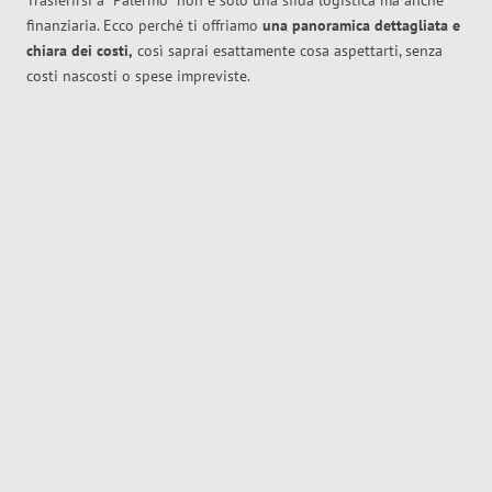
Trasferirsi a
Palermo
non è solo una sfida logistica ma anche
finanziaria. Ecco perché ti offriamo
una panoramica dettagliata e
chiara dei costi,
così saprai esattamente cosa aspettarti, senza
costi nascosti o spese impreviste.