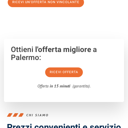
RICEVI UN'OFFERTA NON VINCOLANTE
100% non vincolante – Risposta garantita entro 15 minuti.
Ottieni
l'offerta migliore
a
Palermo:
RICEVI OFFERTA
Offerta
in 15 minuti
(garantita).
CHI SIAMO
Prezzi convenienti e servizio