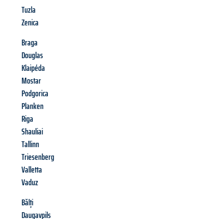
Tuzla
Zenica
Braga
Douglas
Klaipéda
Mostar
Podgorica
Planken
Riga
Shauliai
Tallinn
Triesenberg
Valletta
Vaduz
Bălți
Daugavpils