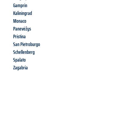
Gamprin
Kaliningrad
Monaco
Panevėžys
Pristina
San Pietroburgo
Schellenberg
Spalato
Zagabria
Richiedi ora la tua
offerta
al
miglior