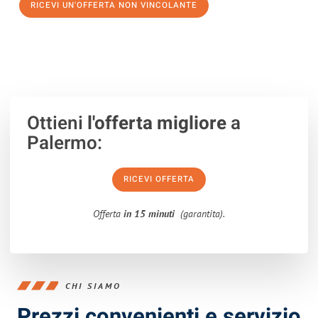
RICEVI UN'OFFERTA NON VINCOLANTE
100% non vincolante – Risposta garantita entro 15 minuti.
Ottieni
l'offerta migliore
a
Palermo:
RICEVI OFFERTA
Offerta
in 15 minuti
(garantita).
CHI SIAMO
Prezzi convenienti e servizio