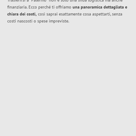
Trasferirsi a
Palermo
non è solo una sfida logistica ma anche
finanziaria. Ecco perché ti offriamo
una panoramica dettagliata e
chiara dei costi,
così saprai esattamente cosa aspettarti, senza
costi nascosti o spese impreviste.