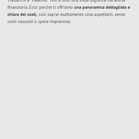
Trasferirsi a
Palermo
non è solo una sfida logistica ma anche
finanziaria. Ecco perché ti offriamo
una panoramica dettagliata e
chiara dei costi,
così saprai esattamente cosa aspettarti, senza
costi nascosti o spese impreviste.