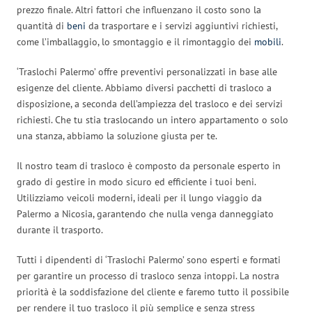
prezzo finale. Altri fattori che influenzano il costo sono la
quantità di
beni
da trasportare e i servizi aggiuntivi richiesti,
come l’imballaggio, lo smontaggio e il rimontaggio dei
mobili
.
‘Traslochi Palermo’ offre preventivi personalizzati in base alle
esigenze del cliente. Abbiamo diversi pacchetti di trasloco a
disposizione, a seconda dell’ampiezza del trasloco e dei servizi
richiesti. Che tu stia traslocando un intero appartamento o solo
una stanza, abbiamo la soluzione giusta per te.
Il nostro team di trasloco è composto da personale esperto in
grado di gestire in modo sicuro ed efficiente i tuoi beni.
Utilizziamo veicoli moderni, ideali per il lungo viaggio da
Palermo a Nicosia, garantendo che nulla venga danneggiato
durante il trasporto.
Tutti i dipendenti di ‘Traslochi Palermo’ sono esperti e formati
per garantire un processo di trasloco senza intoppi. La nostra
priorità è la soddisfazione del cliente e faremo tutto il possibile
per rendere il tuo trasloco il più semplice e senza stress