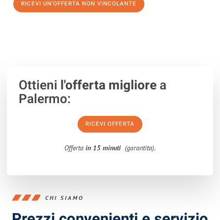
RICEVI UN'OFFERTA NON VINCOLANTE
100% non vincolante – Risposta garantita entro 15 minuti.
Ottieni
l'offerta migliore
a
Palermo:
RICEVI OFFERTA
Offerta
in 15 minuti
(garantita).
CHI SIAMO
Prezzi convenienti e servizio