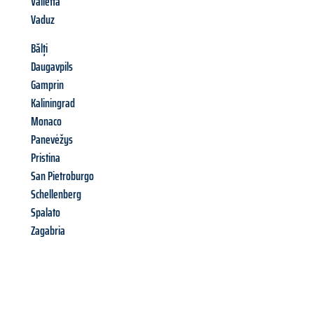
Valletta
Vaduz
Bălți
Daugavpils
Gamprin
Kaliningrad
Monaco
Panevėžys
Pristina
San Pietroburgo
Schellenberg
Spalato
Zagabria