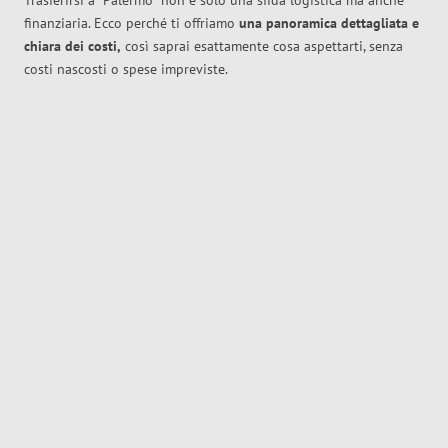
Trasferirsi a
Palermo
non è solo una sfida logistica ma anche
finanziaria. Ecco perché ti offriamo
una panoramica dettagliata e
chiara dei costi,
così saprai esattamente cosa aspettarti, senza
costi nascosti o spese impreviste.