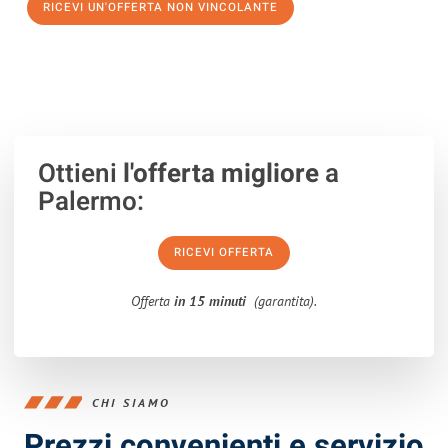
RICEVI UN'OFFERTA NON VINCOLANTE
100% non vincolante – Risposta garantita entro 15 minuti.
Ottieni
l'offerta migliore
a
Palermo:
RICEVI OFFERTA
Offerta
in 15 minuti
(garantita).
CHI SIAMO
Prezzi convenienti e servizio