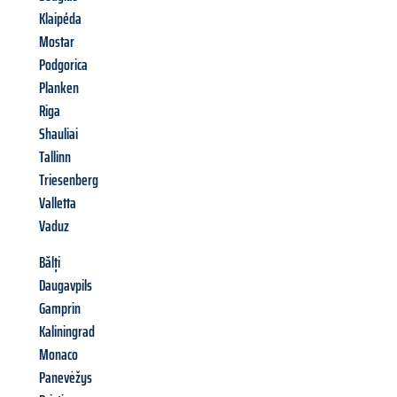
Klaipéda
Mostar
Podgorica
Planken
Riga
Shauliai
Tallinn
Triesenberg
Valletta
Vaduz
Bălți
Daugavpils
Gamprin
Kaliningrad
Monaco
Panevėžys