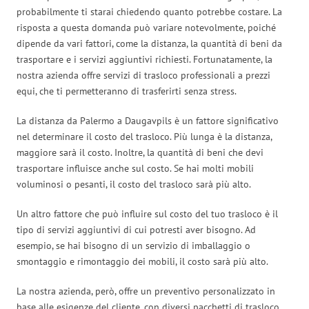
probabilmente ti starai chiedendo quanto potrebbe costare. La
risposta a questa domanda può variare notevolmente, poiché
dipende da vari fattori, come la distanza, la quantità di beni da
trasportare e i servizi aggiuntivi richiesti. Fortunatamente, la
nostra azienda offre servizi di trasloco professionali a prezzi
equi, che ti permetteranno di trasferirti senza stress.
La distanza da Palermo a Daugavpils è un fattore significativo
nel determinare il costo del trasloco. Più lunga è la distanza,
maggiore sarà il costo. Inoltre, la quantità di beni che devi
trasportare influisce anche sul costo. Se hai molti mobili
voluminosi o pesanti, il costo del trasloco sarà più alto.
Un altro fattore che può influire sul costo del tuo trasloco è il
tipo di servizi aggiuntivi di cui potresti aver bisogno. Ad
esempio, se hai bisogno di un servizio di imballaggio o
smontaggio e rimontaggio dei mobili, il costo sarà più alto.
La nostra azienda, però, offre un preventivo personalizzato in
base alle esigenze del cliente, con diversi pacchetti di trasloco