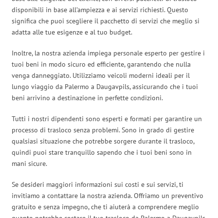
disponibili in base all’ampiezza e ai servizi richiesti. Questo
significa che puoi scegliere il pacchetto di servizi che meglio si
adatta alle tue esigenze e al tuo budget.
Inoltre, la nostra azienda impiega personale esperto per gestire i
tuoi beni in modo sicuro ed efficiente, garantendo che nulla
venga danneggiato. Utilizziamo veicoli moderni ideali per il
lungo viaggio da Palermo a Daugavpils, assicurando che i tuoi
beni arrivino a destinazione in perfette condizioni.
Tutti i nostri dipendenti sono esperti e formati per garantire un
processo di trasloco senza problemi. Sono in grado di gestire
qualsiasi situazione che potrebbe sorgere durante il trasloco,
quindi puoi stare tranquillo sapendo che i tuoi beni sono in
mani sicure.
Se desideri maggiori informazioni sui costi e sui servizi, ti
invitiamo a contattare la nostra azienda. Offriamo un preventivo
gratuito e senza impegno, che ti aiuterà a comprendere meglio
quanto potrebbe costare il tuo trasloco da Palermo a Daugavpils.