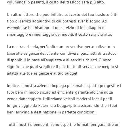
voluminosi o pesanti, il costo del trasloco sarà più alto.
Un altro fattore che può influire sul costo del tuo trasloco è il
tipo di servizi aggiuntivi di cui potresti aver bisogno. Ad
esempio, se hai bisogno di un servizio di imballaggio o
smontaggio e rimontaggio dei mobili, il costo sarà più alto.
La nostra azienda, però, offre un preventivo personalizzato in
base alle esigenze del cliente, con diversi pacchetti di trasloco
disponibili in base all’ampiezza e ai servizi richiesti. Questo
significa che puoi scegliere il pacchetto di servizi che meglio si
adatta alle tue esigenze e al tuo budget.
Inoltre, la nostra azienda impiega personale esperto per gestire i
tuoi beni in modo sicuro ed efficiente, garantendo che nulla
venga danneggiato. Utilizziamo veicoli moderni ideali per il
lungo viaggio da Palermo a Daugavpils, assicurando che i tuoi
beni arrivino a destinazione in perfette condizioni.
Tutti i nostri dipendenti sono esperti e formati per garantire un