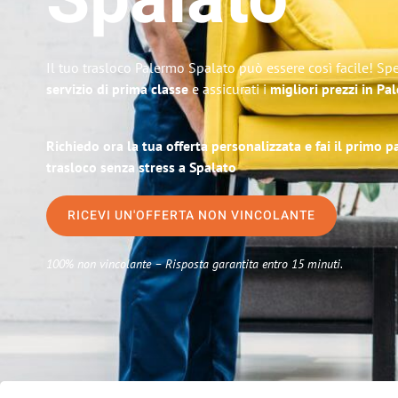
Spalato
Il tuo trasloco Palermo Spalato può essere così facile! Sp
servizio di prima classe
e assicurati i
migliori prezzi in Pa
Richiedo ora la tua offerta personalizzata e fai il primo 
trasloco senza stress a Spalato
RICEVI UN'OFFERTA NON VINCOLANTE
100% non vincolante – Risposta garantita entro 15 minuti.