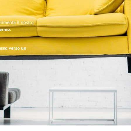
erimenta il nostro
lermo
.
passo verso un