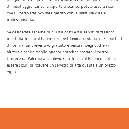
di imballaggio, carico, trasporto o scarico, potete essere sicuri
che il vostro trasloco sarà gestito con la massima cura e
professionalità.
Se desiderate saperne di più sui costi e sui servizi di trasloco
offerti da Traslochi Palermo, vi invitiamo a contattarci. Siamo lieti
di fornirvi un preventivo gratuito e senza impegno, che vi
aiuterà a capire meglio quanto potrebbe costare il vostro
trasloco da Palermo a Sarajevo. Con Traslochi Palermo, potete
essere sicuri di ricevere un servizio di alta qualità a un prezzo
equo.
Traslochi Palermo in numeri: