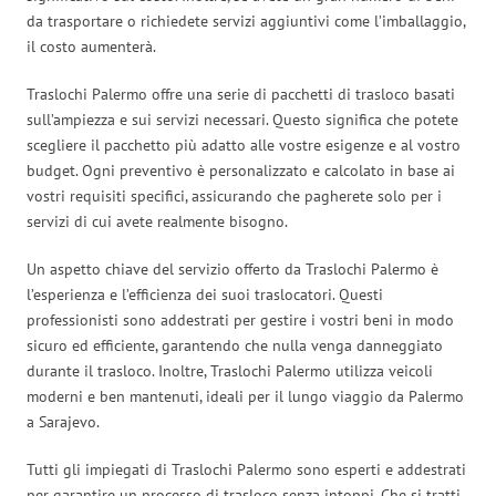
da trasportare o richiedete servizi aggiuntivi come l’imballaggio,
il costo aumenterà.
Traslochi Palermo offre una serie di pacchetti di trasloco basati
sull’ampiezza e sui servizi necessari. Questo significa che potete
scegliere il pacchetto più adatto alle vostre esigenze e al vostro
budget. Ogni preventivo è personalizzato e calcolato in base ai
vostri requisiti specifici, assicurando che pagherete solo per i
servizi di cui avete realmente bisogno.
Un aspetto chiave del servizio offerto da Traslochi Palermo è
l’esperienza e l’efficienza dei suoi traslocatori. Questi
professionisti sono addestrati per gestire i vostri beni in modo
sicuro ed efficiente, garantendo che nulla venga danneggiato
durante il trasloco. Inoltre, Traslochi Palermo utilizza veicoli
moderni e ben mantenuti, ideali per il lungo viaggio da Palermo
a Sarajevo.
Tutti gli impiegati di Traslochi Palermo sono esperti e addestrati
per garantire un processo di trasloco senza intoppi. Che si tratti