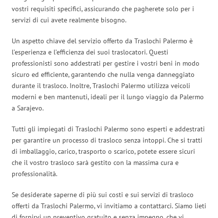
vostri requisiti specifici, assicurando che pagherete solo per i
servizi di cui avete realmente bisogno.
Un aspetto chiave del servizio offerto da Traslochi Palermo è
l’esperienza e l’efficienza dei suoi traslocatori. Questi
professionisti sono addestrati per gestire i vostri beni in modo
sicuro ed efficiente, garantendo che nulla venga danneggiato
durante il trasloco. Inoltre, Traslochi Palermo utilizza veicoli
moderni e ben mantenuti, ideali per il lungo viaggio da Palermo
a Sarajevo.
Tutti gli impiegati di Traslochi Palermo sono esperti e addestrati
per garantire un processo di trasloco senza intoppi. Che si tratti
di imballaggio, carico, trasporto o scarico, potete essere sicuri
che il vostro trasloco sarà gestito con la massima cura e
professionalità.
Se desiderate saperne di più sui costi e sui servizi di trasloco
offerti da Traslochi Palermo, vi invitiamo a contattarci. Siamo lieti
di fornirvi un preventivo gratuito e senza impegno, che vi