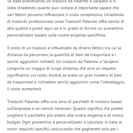
Se state pianificando un trasloco da Palermo a Sarajevo e vi
state chiedendo quanto può costare, è importante sapere che
vari fattori possono influenzare il costo complessivo. Un’azienda
di traslochi professionale come Traslochi Palermo offre servizi di
alta qualità a prezzi equi, ed è in grado di fornire un preventivo
personalizzato basato sulle vostre esigenze specifiche.
Il costo di un trasloco è influenzato da diversi fattori, tra cui la
distanza da percorrere, la quantità di beni da trasportare e i
servizi aggiuntivi richiesti. Un trasloco da Palermo a Sarajevo
comporta un viaggio di lunga distanza, che avrà un impatto
significativo sul costo. Inoltre, se avete un gran numero di beni
da trasportare o richiedete servizi aggiuntivi come l’imballaggio,
il costo aumenterà.
Traslochi Palermo offre una serie di pacchetti di trasloco basati
sull’ampiezza e sui servizi necessari. Questo significa che potete
scegliere il pacchetto più adatto alle vostre esigenze e al vostro
budget. Ogni preventivo è personalizzato e calcolato in base ai
vostri requisiti specifici, assicurando che pagherete solo per i