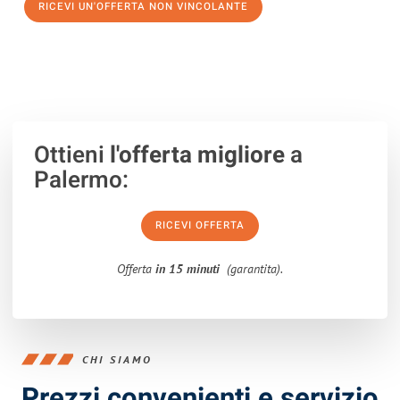
RICEVI UN'OFFERTA NON VINCOLANTE
100% non vincolante – Risposta garantita entro 15 minuti.
Ottieni
l'offerta migliore
a
Palermo:
RICEVI OFFERTA
Offerta
in 15 minuti
(garantita).
CHI SIAMO
Prezzi convenienti e servizio