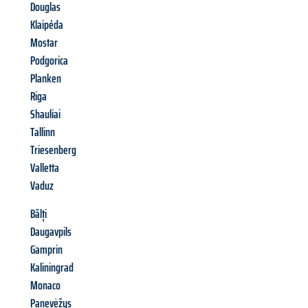
Douglas
Klaipéda
Mostar
Podgorica
Planken
Riga
Shauliai
Tallinn
Triesenberg
Valletta
Vaduz
Bălți
Daugavpils
Gamprin
Kaliningrad
Monaco
Panevėžys