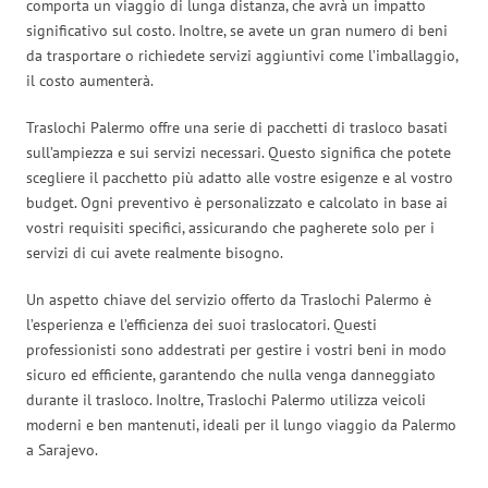
comporta un viaggio di lunga distanza, che avrà un impatto
significativo sul costo. Inoltre, se avete un gran numero di beni
da trasportare o richiedete servizi aggiuntivi come l’imballaggio,
il costo aumenterà.
Traslochi Palermo offre una serie di pacchetti di trasloco basati
sull’ampiezza e sui servizi necessari. Questo significa che potete
scegliere il pacchetto più adatto alle vostre esigenze e al vostro
budget. Ogni preventivo è personalizzato e calcolato in base ai
vostri requisiti specifici, assicurando che pagherete solo per i
servizi di cui avete realmente bisogno.
Un aspetto chiave del servizio offerto da Traslochi Palermo è
l’esperienza e l’efficienza dei suoi traslocatori. Questi
professionisti sono addestrati per gestire i vostri beni in modo
sicuro ed efficiente, garantendo che nulla venga danneggiato
durante il trasloco. Inoltre, Traslochi Palermo utilizza veicoli
moderni e ben mantenuti, ideali per il lungo viaggio da Palermo
a Sarajevo.