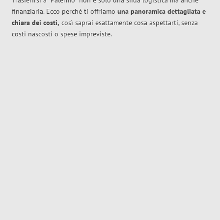
Trasferirsi a
Palermo
non è solo una sfida logistica ma anche
finanziaria. Ecco perché ti offriamo
una panoramica dettagliata e
chiara dei costi,
così saprai esattamente cosa aspettarti, senza
costi nascosti o spese impreviste.