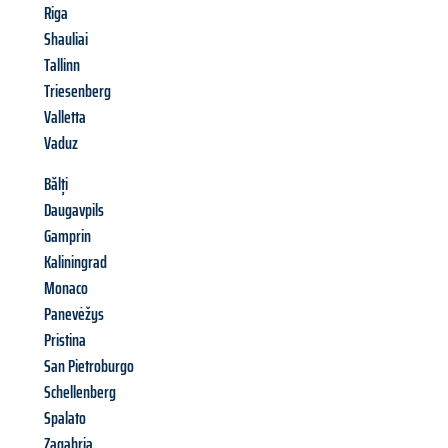
Riga
Shauliai
Tallinn
Triesenberg
Valletta
Vaduz
Bălți
Daugavpils
Gamprin
Kaliningrad
Monaco
Panevėžys
Pristina
San Pietroburgo
Schellenberg
Spalato
Zagabria