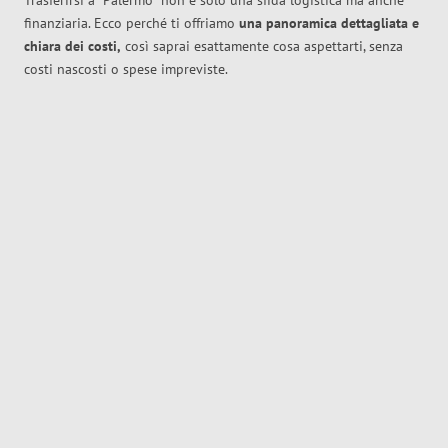
Trasferirsi a
Palermo
non è solo una sfida logistica ma anche
finanziaria. Ecco perché ti offriamo
una panoramica dettagliata e
chiara dei costi,
così saprai esattamente cosa aspettarti, senza
costi nascosti o spese impreviste.