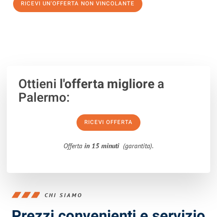
RICEVI UN'OFFERTA NON VINCOLANTE
100% non vincolante – Risposta garantita entro 15 minuti.
Ottieni
l'offerta migliore
a
Palermo:
RICEVI OFFERTA
Offerta
in 15 minuti
(garantita).
CHI SIAMO
Prezzi convenienti e servizio