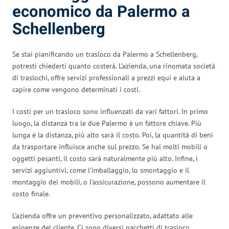
economico da Palermo a
Schellenberg
Se stai pianificando un trasloco da Palermo a Schellenberg,
potresti chiederti quanto costerà. L’azienda, una rinomata società
di traslochi, offre servizi professionali a prezzi equi e aiuta a
capire come vengono determinati i costi.
I costi per un trasloco sono influenzati da vari fattori. In primo
luogo, la distanza tra le due Palermo è un fattore chiave. Più
lunga è la distanza, più alto sarà il costo. Poi, la quantità di beni
da trasportare influisce anche sul prezzo. Se hai molti mobili o
oggetti pesanti, il costo sarà naturalmente più alto. Infine, i
servizi aggiuntivi, come l’imballaggio, lo smontaggio e il
montaggio dei mobili, o l’assicurazione, possono aumentare il
costo finale.
L’azienda offre un preventivo personalizzato, adattato alle
esigenze del cliente. Ci sono diversi pacchetti di trasloco