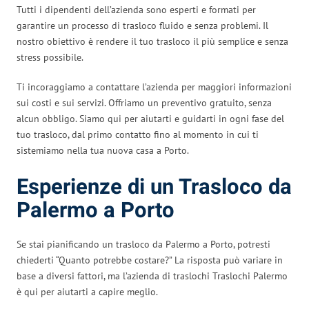
Tutti i dipendenti dell’azienda sono esperti e formati per
garantire un processo di trasloco fluido e senza problemi. Il
nostro obiettivo è rendere il tuo trasloco il più semplice e senza
stress possibile.
Ti incoraggiamo a contattare l’azienda per maggiori informazioni
sui costi e sui servizi. Offriamo un preventivo gratuito, senza
alcun obbligo. Siamo qui per aiutarti e guidarti in ogni fase del
tuo trasloco, dal primo contatto fino al momento in cui ti
sistemiamo nella tua nuova casa a Porto.
Esperienze di un Trasloco da
Palermo a Porto
Se stai pianificando un trasloco da Palermo a Porto, potresti
chiederti “Quanto potrebbe costare?” La risposta può variare in
base a diversi fattori, ma l’azienda di traslochi Traslochi Palermo
è qui per aiutarti a capire meglio.