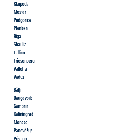
Klaipéda
Mostar
Podgorica
Planken
Riga
Shauliai
Tallinn
Triesenberg
Valletta
Vaduz
Bălți
Daugavpils
Gamprin
Kaliningrad
Monaco
Panevėžys
Pristina