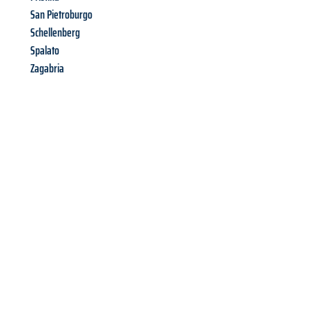
San Pietroburgo
Schellenberg
Spalato
Zagabria
Richiedi ora la tua
offerta
al
miglior
prezzo !
Inviateci adesso la vostra richiesta non vincolante e
assicuratevi la vostra
offerta di trasloco per le vostre esigenze
a Palermo
al miglior prezzo! Approfitta dell’occasione per
un
trasloco senza stress
e con il massimo comfort: