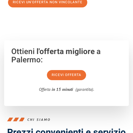
RICEVI UN'OFFERTA NON VINCOLANTE
100% non vincolante – Risposta garantita entro 15 minuti.
Ottieni
l'offerta migliore
a
Palermo:
RICEVI OFFERTA
Offerta
in 15 minuti
(garantita).
CHI SIAMO
Prezzi convenienti e servizio