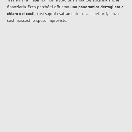
Trasferirsi a
Palermo
non è solo una sfida logistica ma anche
finanziaria. Ecco perché ti offriamo
una panoramica dettagliata e
chiara dei costi,
così saprai esattamente cosa aspettarti, senza
costi nascosti o spese impreviste.