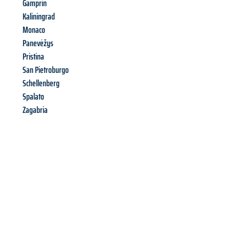
Gamprin
Kaliningrad
Monaco
Panevėžys
Pristina
San Pietroburgo
Schellenberg
Spalato
Zagabria
Richiedi ora la tua
offerta
al
miglior
prezzo !