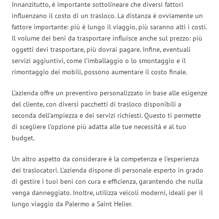
Innanzitutto, è importante sottolineare che diversi fattori
influenzano il costo di un trasloco. La distanza è ovviamente un
fattore importante: più è lungo il viaggio, più saranno alti i costi.
Il volume dei beni da trasportare influisce anche sul prezzo: più
oggetti devi trasportare, più dovrai pagare. Infine, eventuali
servizi aggiuntivi, come l’imballaggio o lo smontaggio e il
rimontaggio dei mobili, possono aumentare il costo finale.
L’azienda offre un preventivo personalizzato in base alle esigenze
del cliente, con diversi pacchetti di trasloco disponibili a
seconda dell’ampiezza e dei servizi richiesti. Questo ti permette
di scegliere l’opzione più adatta alle tue necessità e al tuo
budget.
Un altro aspetto da considerare è la competenza e l’esperienza
dei traslocatori. L’azienda dispone di personale esperto in grado
di gestire i tuoi beni con cura e efficienza, garantendo che nulla
venga danneggiato. Inoltre, utilizza veicoli moderni, ideali per il
lungo viaggio da Palermo a Saint Helier.