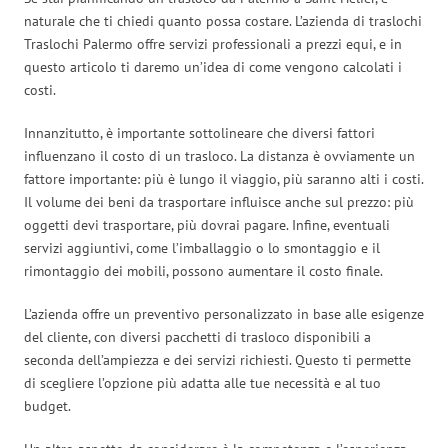
naturale che ti chiedi quanto possa costare. L’azienda di traslochi
Traslochi Palermo offre servizi professionali a prezzi equi, e in
questo articolo ti daremo un’idea di come vengono calcolati i
costi.
Innanzitutto, è importante sottolineare che diversi fattori
influenzano il costo di un trasloco. La distanza è ovviamente un
fattore importante: più è lungo il viaggio, più saranno alti i costi.
Il volume dei beni da trasportare influisce anche sul prezzo: più
oggetti devi trasportare, più dovrai pagare. Infine, eventuali
servizi aggiuntivi, come l’imballaggio o lo smontaggio e il
rimontaggio dei mobili, possono aumentare il costo finale.
L’azienda offre un preventivo personalizzato in base alle esigenze
del cliente, con diversi pacchetti di trasloco disponibili a
seconda dell’ampiezza e dei servizi richiesti. Questo ti permette
di scegliere l’opzione più adatta alle tue necessità e al tuo
budget.