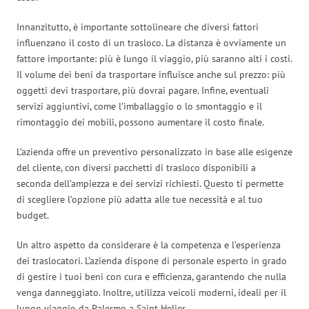
Innanzitutto, è importante sottolineare che diversi fattori
influenzano il costo di un trasloco. La distanza è ovviamente un
fattore importante: più è lungo il viaggio, più saranno alti i costi.
Il volume dei beni da trasportare influisce anche sul prezzo: più
oggetti devi trasportare, più dovrai pagare. Infine, eventuali
servizi aggiuntivi, come l’imballaggio o lo smontaggio e il
rimontaggio dei mobili, possono aumentare il costo finale.
L’azienda offre un preventivo personalizzato in base alle esigenze
del cliente, con diversi pacchetti di trasloco disponibili a
seconda dell’ampiezza e dei servizi richiesti. Questo ti permette
di scegliere l’opzione più adatta alle tue necessità e al tuo
budget.
Un altro aspetto da considerare è la competenza e l’esperienza
dei traslocatori. L’azienda dispone di personale esperto in grado
di gestire i tuoi beni con cura e efficienza, garantendo che nulla
venga danneggiato. Inoltre, utilizza veicoli moderni, ideali per il
lungo viaggio da Palermo a Saint Helier.