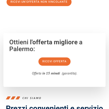
RICEVI UN'OFFERTA NON VINCOLANTE
100% non vincolante – Risposta garantita entro 15 minuti.
Ottieni
l'offerta migliore
a
Palermo:
RICEVI OFFERTA
Offerta
in 15 minuti
(garantita).
CHI SIAMO
Prezzi convenienti e servizio