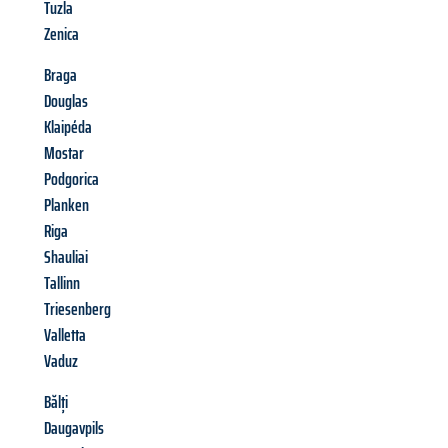
Tuzla
Zenica
Braga
Douglas
Klaipéda
Mostar
Podgorica
Planken
Riga
Shauliai
Tallinn
Triesenberg
Valletta
Vaduz
Bălți
Daugavpils