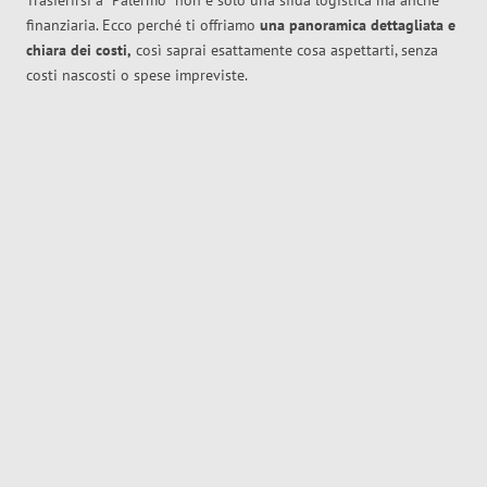
Trasferirsi a
Palermo
non è solo una sfida logistica ma anche
finanziaria. Ecco perché ti offriamo
una panoramica dettagliata e
chiara dei costi,
così saprai esattamente cosa aspettarti, senza
costi nascosti o spese impreviste.