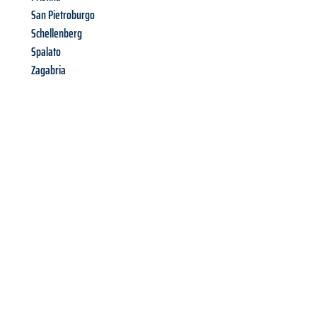
San Pietroburgo
Schellenberg
Spalato
Zagabria
Richiedi ora la tua
offerta
al
miglior
prezzo !
Inviateci adesso la vostra richiesta non vincolante e
assicuratevi la vostra
offerta di trasloco per le vostre esigenze
a Palermo
al miglior prezzo! Approfitta dell’occasione per
un
trasloco senza stress
e con il massimo comfort: