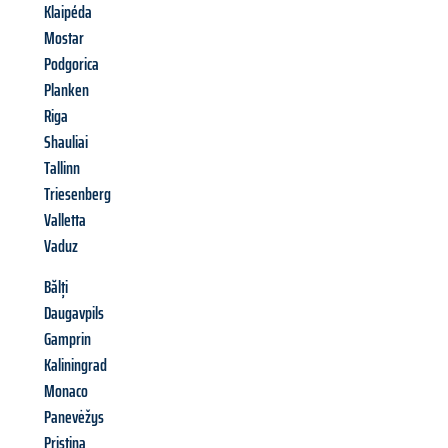
Klaipéda
Mostar
Podgorica
Planken
Riga
Shauliai
Tallinn
Triesenberg
Valletta
Vaduz
Bălți
Daugavpils
Gamprin
Kaliningrad
Monaco
Panevėžys
Pristina