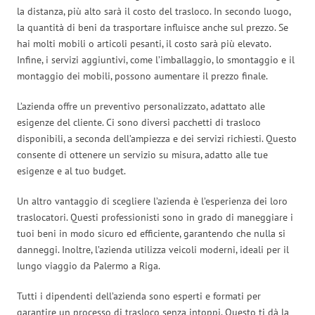
la distanza, più alto sarà il costo del trasloco. In secondo luogo,
la quantità di beni da trasportare influisce anche sul prezzo. Se
hai molti mobili o articoli pesanti, il costo sarà più elevato.
Infine, i servizi aggiuntivi, come l’imballaggio, lo smontaggio e il
montaggio dei mobili, possono aumentare il prezzo finale.
L’azienda offre un preventivo personalizzato, adattato alle
esigenze del cliente. Ci sono diversi pacchetti di trasloco
disponibili, a seconda dell’ampiezza e dei servizi richiesti. Questo
consente di ottenere un servizio su misura, adatto alle tue
esigenze e al tuo budget.
Un altro vantaggio di scegliere l’azienda è l’esperienza dei loro
traslocatori. Questi professionisti sono in grado di maneggiare i
tuoi beni in modo sicuro ed efficiente, garantendo che nulla si
danneggi. Inoltre, l’azienda utilizza veicoli moderni, ideali per il
lungo viaggio da Palermo a Riga.
Tutti i dipendenti dell’azienda sono esperti e formati per
garantire un processo di trasloco senza intoppi. Questo ti dà la