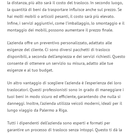
la distanza, più alto sarà il costo del trasloco. In secondo luogo,
la quantità di beni da trasportare influisce anche sul prezzo. Se
hai molti mobili o articoli pesanti, il costo sarà più elevato.
Infine, i servizi aggiuntivi, come l’imballaggio, lo smontaggio e il
montaggio dei mobili, possono aumentare il prezzo finale.
L’azienda offre un preventivo personalizzato, adattato alle
esigenze del cliente. Ci sono diversi pacchetti di trasloco
disponibili, a seconda dell’ampiezza e dei servizi richiesti. Questo
consente di ottenere un servizio su misura, adatto alle tue
esigenze e al tuo budget.
Un altro vantaggio di scegliere l’azienda è l’esperienza dei loro
traslocatori. Questi professionisti sono in grado di maneggiare i
tuoi beni in modo sicuro ed efficiente, garantendo che nulla si
danneggi. Inoltre, l’azienda utilizza veicoli moderni, ideali per il
lungo viaggio da Palermo a Riga.
Tutti i dipendenti dell’azienda sono esperti e formati per
garantire un processo di trasloco senza intoppi. Questo ti dà la