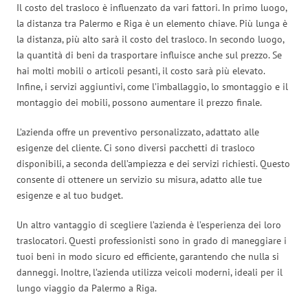
Il costo del trasloco è influenzato da vari fattori. In primo luogo,
la distanza tra Palermo e Riga è un elemento chiave. Più lunga è
la distanza, più alto sarà il costo del trasloco. In secondo luogo,
la quantità di beni da trasportare influisce anche sul prezzo. Se
hai molti mobili o articoli pesanti, il costo sarà più elevato.
Infine, i servizi aggiuntivi, come l’imballaggio, lo smontaggio e il
montaggio dei mobili, possono aumentare il prezzo finale.
L’azienda offre un preventivo personalizzato, adattato alle
esigenze del cliente. Ci sono diversi pacchetti di trasloco
disponibili, a seconda dell’ampiezza e dei servizi richiesti. Questo
consente di ottenere un servizio su misura, adatto alle tue
esigenze e al tuo budget.
Un altro vantaggio di scegliere l’azienda è l’esperienza dei loro
traslocatori. Questi professionisti sono in grado di maneggiare i
tuoi beni in modo sicuro ed efficiente, garantendo che nulla si
danneggi. Inoltre, l’azienda utilizza veicoli moderni, ideali per il
lungo viaggio da Palermo a Riga.