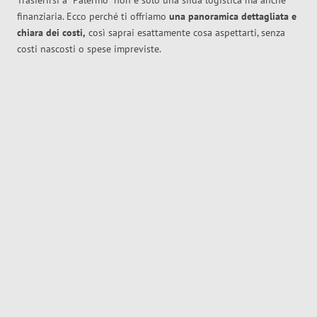
Trasferirsi a
Palermo
non è solo una sfida logistica ma anche
finanziaria. Ecco perché ti offriamo
una panoramica dettagliata e
chiara dei costi,
così saprai esattamente cosa aspettarti, senza
costi nascosti o spese impreviste.