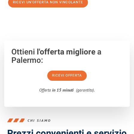
RICEVI UN'OFFERTA NON VINCOLANTE
100% non vincolante – Risposta garantita entro 15 minuti.
Ottieni
l'offerta migliore
a
Palermo:
RICEVI OFFERTA
Offerta
in 15 minuti
(garantita).
CHI SIAMO
Prezzi convenienti e servizio