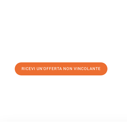
Monaco
Il tuo trasloco Palermo Monaco può essere così facile! Sp
servizio di prima classe
e assicurati i
migliori prezzi in Pa
Richiedo ora la tua offerta personalizzata e fai il primo 
trasloco senza stress a Monaco
RICEVI UN'OFFERTA NON VINCOLANTE
100% non vincolante – Risposta garantita entro 15 minuti.