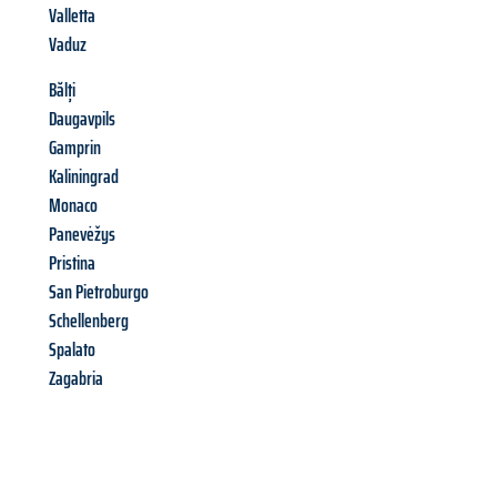
Valletta
Vaduz
Bălți
Daugavpils
Gamprin
Kaliningrad
Monaco
Panevėžys
Pristina
San Pietroburgo
Schellenberg
Spalato
Zagabria