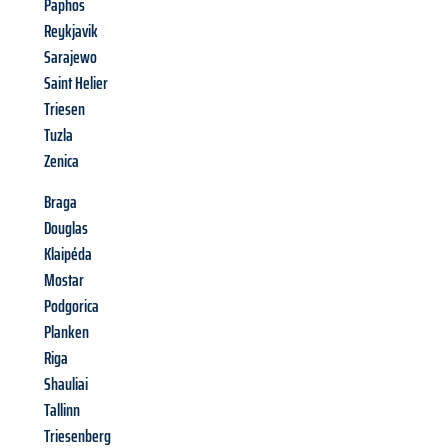
Paphos
Reykjavik
Sarajewo
Saint Helier
Triesen
Tuzla
Zenica
Braga
Douglas
Klaipéda
Mostar
Podgorica
Planken
Riga
Shauliai
Tallinn
Triesenberg