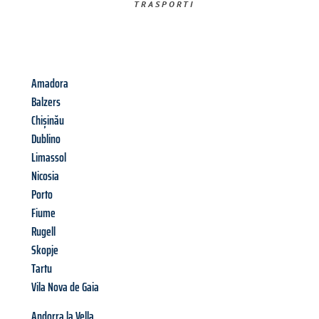
TRASPORTI​
Amadora
Balzers
Chișinău
Dublino
Limassol
Nicosia
Porto
Fiume
Rugell
Skopje
Tartu
Vila Nova de Gaia
Andorra la Vella