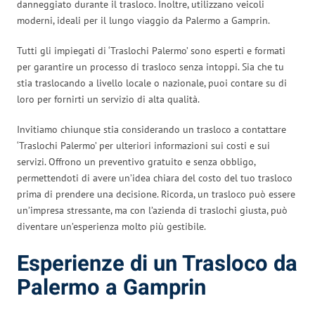
danneggiato durante il trasloco. Inoltre, utilizzano veicoli
moderni, ideali per il lungo viaggio da Palermo a Gamprin.
Tutti gli impiegati di ‘Traslochi Palermo’ sono esperti e formati
per garantire un processo di trasloco senza intoppi. Sia che tu
stia traslocando a livello locale o nazionale, puoi contare su di
loro per fornirti un servizio di alta qualità.
Invitiamo chiunque stia considerando un trasloco a contattare
‘Traslochi Palermo’ per ulteriori informazioni sui costi e sui
servizi. Offrono un preventivo gratuito e senza obbligo,
permettendoti di avere un’idea chiara del costo del tuo trasloco
prima di prendere una decisione. Ricorda, un trasloco può essere
un’impresa stressante, ma con l’azienda di traslochi giusta, può
diventare un’esperienza molto più gestibile.
Esperienze di un Trasloco da
Palermo a Gamprin