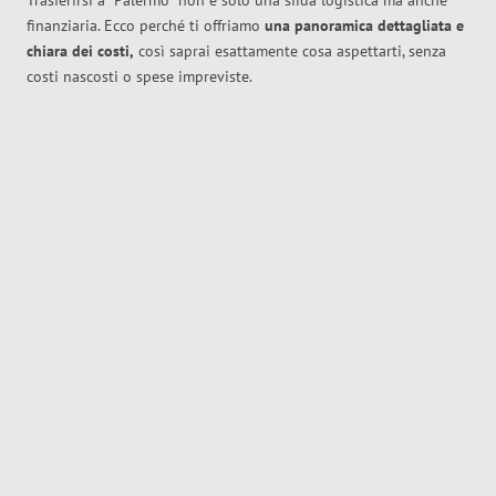
Trasferirsi a
Palermo
non è solo una sfida logistica ma anche
finanziaria. Ecco perché ti offriamo
una panoramica dettagliata e
chiara dei costi,
così saprai esattamente cosa aspettarti, senza
costi nascosti o spese impreviste.