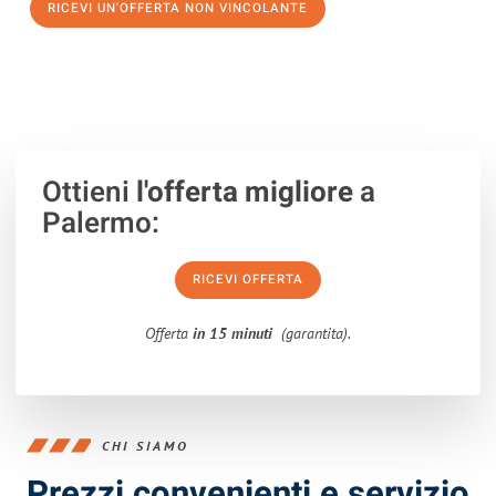
RICEVI UN'OFFERTA NON VINCOLANTE
100% non vincolante – Risposta garantita entro 15 minuti.
Ottieni
l'offerta migliore
a
Palermo:
RICEVI OFFERTA
Offerta
in 15 minuti
(garantita).
CHI SIAMO
Prezzi convenienti e servizio