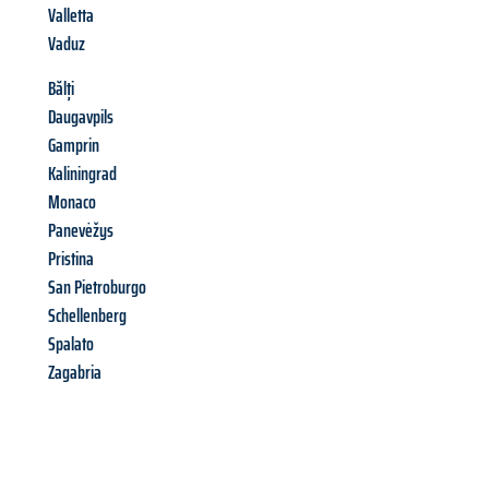
Valletta
Vaduz
Bălți
Daugavpils
Gamprin
Kaliningrad
Monaco
Panevėžys
Pristina
San Pietroburgo
Schellenberg
Spalato
Zagabria