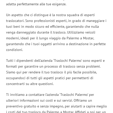
adatta perfettamente alle tue esigenze.
Un aspetto che ci distingue è la nostra squadra di esperti
traslocatori. Sono professionisti esperti, in grado di maneggiare i
tuoi beni in modo sicuro ed efficiente, garantendo che nulla
venga danneggiato durante il trasloco. Utilizziamo veicoli
moderni, ideali per il lungo viaggio da Palermo a Mostar,
garantendo che i tuoi oggetti arrivino a destinazione in perfette
condizioni.
Tutti i dipendenti dell’azienda ‘Traslochi Palermo’ sono esperti e
formati per garantire un processo di trasloco senza problemi.
Siamo qui per rendere il tuo trasloco il più facile possibile,
occupandoci di tutti gli aspetti pratici per permetterti di
concentrarti su altre questioni.
Ti invitiamo a contattare l’azienda ‘Traslochi Palermo’ per
ulteriori informazioni sui costi e sui servizi. Offriamo un
preventivo gratuito e senza impegno, per aiutarti a capire meglio
i costi del tuo trasloco da Palermo a Mostar. Affidati a noi per un