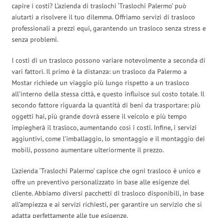
capire i costi? L’azienda di traslochi ‘Traslochi Palermo’ può
aiutarti a risolvere il tuo dilemma. Offriamo servizi di trasloco
professionali a prezzi equi, garantendo un trasloco senza stress e
senza problemi.
I costi di un trasloco possono variare notevolmente a seconda di
vari fattori. Il primo è la distanza: un trasloco da Palermo a
Mostar richiede un viaggio più lungo rispetto a un trasloco
all’interno della stessa città, e questo influisce sul costo totale. Il
secondo fattore riguarda la quantità di beni da trasportare: più
oggetti hai, più grande dovrà essere il veicolo e più tempo
impiegherà il trasloco, aumentando così i costi. Infine, i servizi
aggiuntivi, come l’imballaggio, lo smontaggio e il montaggio dei
mobili, possono aumentare ulteriormente il prezzo.
L’azienda ‘Traslochi Palermo’ capisce che ogni trasloco è unico e
offre un preventivo personalizzato in base alle esigenze del
cliente. Abbiamo diversi pacchetti di trasloco disponibili, in base
all’ampiezza e ai servizi richiesti, per garantire un servizio che si
adatta perfettamente alle tue esigenze.