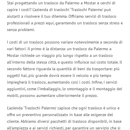
Stai progettando un trasloco da Palermo a Mostar e cerchi di
capire i costi? L’azienda di traslochi ‘Traslochi Palermo’ può
aiutarti a risolvere il tuo dilemma. Offriamo servizi di trasloco
professionali a prezzi equi, garantendo un trasloco senza stress e
senza problemi.
I costi di un trasloco possono variare notevolmente a seconda di
vari fattori. Il primo è la distanza: un trasloco da Palermo a
Mostar richiede un viaggio più lungo rispetto a un trasloco
all’interno della stessa città, e questo influisce sul costo totale. Il
secondo fattore riguarda la quantità di beni da trasportare: più
oggetti hai, più grande dovrà essere il veicolo e più tempo
impiegherà il trasloco, aumentando così i costi. Infine, i servizi
aggiuntivi, come l’imballaggio, lo smontaggio e il montaggio dei
mobili, possono aumentare ulteriormente il prezzo.
L’azienda ‘Traslochi Palermo’ capisce che ogni trasloco è unico e
offre un preventivo personalizzato in base alle esigenze del
cliente. Abbiamo diversi pacchetti di trasloco disponibili, in base
all’ampiezza e ai servizi richiesti, per garantire un servizio che si