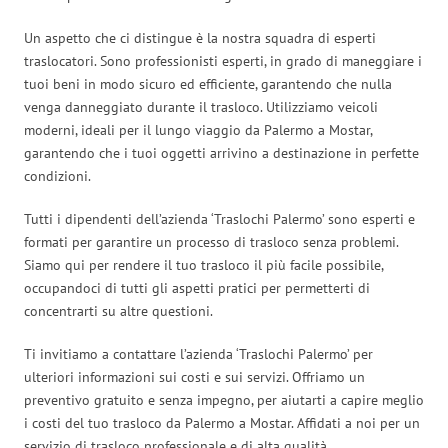
Un aspetto che ci distingue è la nostra squadra di esperti
traslocatori. Sono professionisti esperti, in grado di maneggiare i
tuoi beni in modo sicuro ed efficiente, garantendo che nulla
venga danneggiato durante il trasloco. Utilizziamo veicoli
moderni, ideali per il lungo viaggio da Palermo a Mostar,
garantendo che i tuoi oggetti arrivino a destinazione in perfette
condizioni.
Tutti i dipendenti dell’azienda ‘Traslochi Palermo’ sono esperti e
formati per garantire un processo di trasloco senza problemi.
Siamo qui per rendere il tuo trasloco il più facile possibile,
occupandoci di tutti gli aspetti pratici per permetterti di
concentrarti su altre questioni.
Ti invitiamo a contattare l’azienda ‘Traslochi Palermo’ per
ulteriori informazioni sui costi e sui servizi. Offriamo un
preventivo gratuito e senza impegno, per aiutarti a capire meglio
i costi del tuo trasloco da Palermo a Mostar. Affidati a noi per un
servizio di trasloco professionale e di alta qualità.