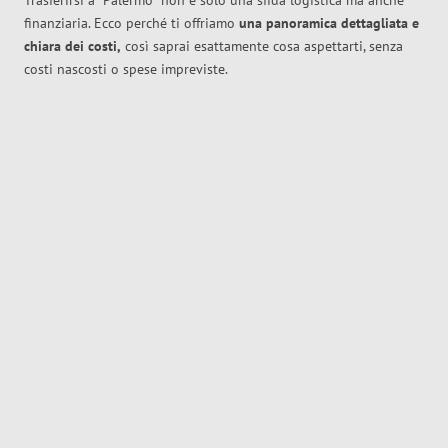
Trasferirsi a
Palermo
non è solo una sfida logistica ma anche
finanziaria. Ecco perché ti offriamo
una panoramica dettagliata e
chiara dei costi,
così saprai esattamente cosa aspettarti, senza
costi nascosti o spese impreviste.