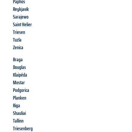
Paphos
Reykjavik
Sarajewo
Saint Helier
Triesen
Tuzla
Zenica
Braga
Douglas
Klaipéda
Mostar
Podgorica
Planken
Riga
Shauliai
Tallinn
Triesenberg