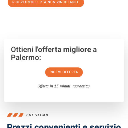
RICEVI UN'OFFERTA NON VINCOLANTE
100% non vincolante – Risposta garantita entro 15 minuti.
Ottieni
l'offerta migliore
a
Palermo:
RICEVI OFFERTA
Offerta
in 15 minuti
(garantita).
CHI SIAMO
Prezzi convenienti e servizio