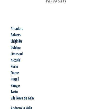
TRASPORTI​
Amadora
Balzers
Chișinău
Dublino
Limassol
Nicosia
Porto
Fiume
Rugell
Skopje
Tartu
Vila Nova de Gaia
Andorra la Vella