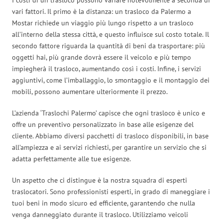
vari fattori. Il primo è la distanza: un trasloco da Palermo a
Mostar richiede un viaggio più lungo rispetto a un trasloco
all’interno della stessa città, e questo influisce sul costo totale. Il
secondo fattore riguarda la quantità di beni da trasportare: più
oggetti hai, più grande dovrà essere il veicolo e più tempo
impiegherà il trasloco, aumentando così i costi. Infine, i servizi
aggiuntivi, come l’imballaggio, lo smontaggio e il montaggio dei
mobili, possono aumentare ulteriormente il prezzo.
L’azienda ‘Traslochi Palermo’ capisce che ogni trasloco è unico e
offre un preventivo personalizzato in base alle esigenze del
cliente. Abbiamo diversi pacchetti di trasloco disponibili, in base
all’ampiezza e ai servizi richiesti, per garantire un servizio che si
adatta perfettamente alle tue esigenze.
Un aspetto che ci distingue è la nostra squadra di esperti
traslocatori. Sono professionisti esperti, in grado di maneggiare i
tuoi beni in modo sicuro ed efficiente, garantendo che nulla
venga danneggiato durante il trasloco. Utilizziamo veicoli