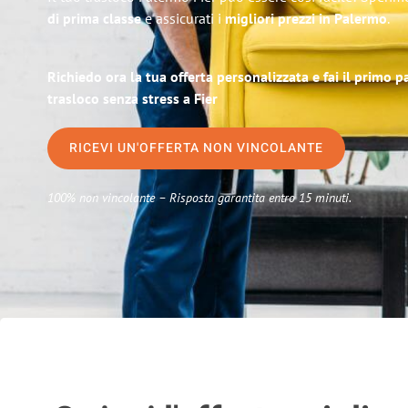
di prima classe
e assicurati i
migliori prezzi in Palermo
.
Richiedo ora la tua offerta personalizzata e fai il primo 
trasloco senza stress a Fier
RICEVI UN'OFFERTA NON VINCOLANTE
100% non vincolante – Risposta garantita entro 15 minuti.