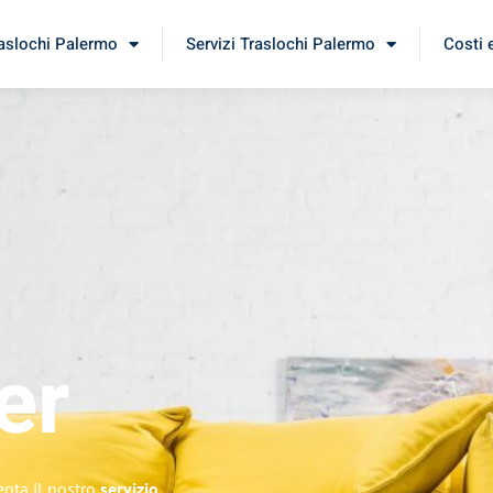
raslochi Palermo
Servizi Traslochi Palermo
Costi 
er
enta il nostro
servizio