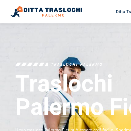
Ditta T
TRASLOCHI PALERMO
Traslochi
Palermo
Fi
Il tuo trasloco Palermo Fier può essere così facile! Sperim