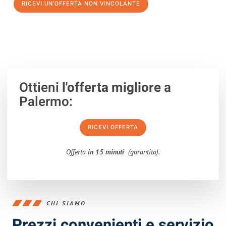
RICEVI UN'OFFERTA NON VINCOLANTE
100% non vincolante – Risposta garantita entro 15 minuti.
Ottieni
l'offerta migliore
a
Palermo:
RICEVI OFFERTA
Offerta
in 15 minuti
(garantita).
CHI SIAMO
Prezzi convenienti e servizio