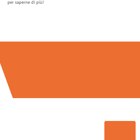
per saperne di più!
Traslochi Palermo in numeri: