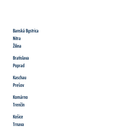
Banská Bystrica
Nitra
Žilina
Bratislava
Poprad
Kaschau
Prešov
Komárno
Trenčín
Košice
Trnava