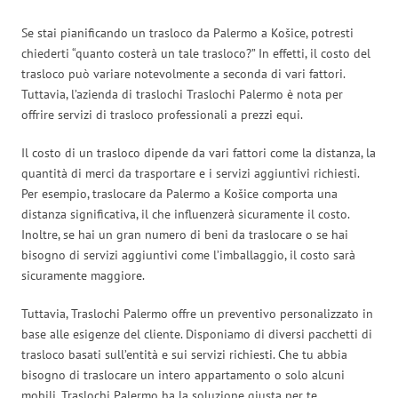
Se stai pianificando un trasloco da Palermo a Košice, potresti
chiederti “quanto costerà un tale trasloco?” In effetti, il costo del
trasloco può variare notevolmente a seconda di vari fattori.
Tuttavia, l’azienda di traslochi Traslochi Palermo è nota per
offrire servizi di trasloco professionali a prezzi equi.
Il costo di un trasloco dipende da vari fattori come la distanza, la
quantità di merci da trasportare e i servizi aggiuntivi richiesti.
Per esempio, traslocare da Palermo a Košice comporta una
distanza significativa, il che influenzerà sicuramente il costo.
Inoltre, se hai un gran numero di beni da traslocare o se hai
bisogno di servizi aggiuntivi come l’imballaggio, il costo sarà
sicuramente maggiore.
Tuttavia, Traslochi Palermo offre un preventivo personalizzato in
base alle esigenze del cliente. Disponiamo di diversi pacchetti di
trasloco basati sull’entità e sui servizi richiesti. Che tu abbia
bisogno di traslocare un intero appartamento o solo alcuni
mobili, Traslochi Palermo ha la soluzione giusta per te.