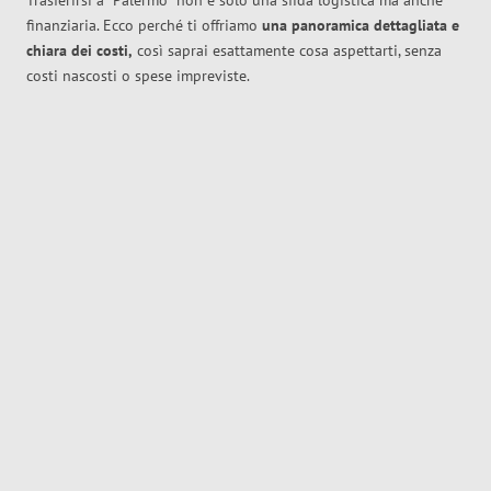
Trasferirsi a
Palermo
non è solo una sfida logistica ma anche
finanziaria. Ecco perché ti offriamo
una panoramica dettagliata e
chiara dei costi,
così saprai esattamente cosa aspettarti, senza
costi nascosti o spese impreviste.