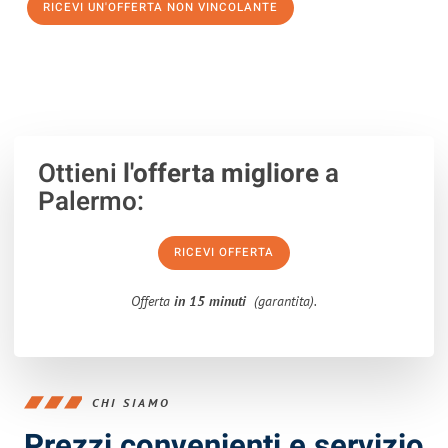
RICEVI UN'OFFERTA NON VINCOLANTE
100% non vincolante – Risposta garantita entro 15 minuti.
Ottieni
l'offerta migliore
a
Palermo:
RICEVI OFFERTA
Offerta
in 15 minuti
(garantita).
CHI SIAMO
Prezzi convenienti e servizio